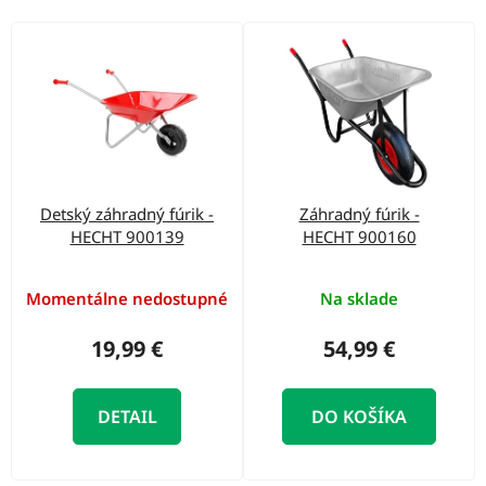
o
d
V
u
ý
k
p
t
i
o
s
v
p
Detský záhradný fúrik -
Záhradný fúrik -
r
HECHT 900139
HECHT 900160
o
d
Momentálne nedostupné
Na sklade
u
19,99 €
54,99 €
k
t
DETAIL
DO KOŠÍKA
o
v