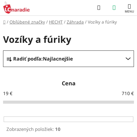
Prejsť
Hľadať
NÁKUP
na
obsah
KOŠÍK
Domov
/
Obľúbené značky
/
HECHT
/
Záhrada
/
Vozíky a fúriky
Vozíky a fúriky
R
Radiť podľa:
Najlacnejšie
a
d
e
Cena
n
19
€
710
€
i
e
p
r
Zobrazených položiek:
10