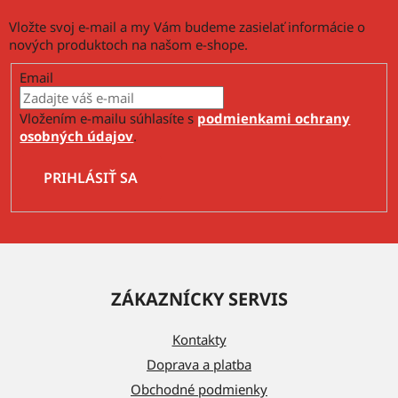
u
Vložte svoj e-mail a my Vám budeme zasielať informácie o
nových produktoch na našom e-shope.
Email
Vložením e-mailu súhlasíte s
podmienkami ochrany
osobných údajov
.
PRIHLÁSIŤ SA
Z
á
ZÁKAZNÍCKY SERVIS
p
ä
Kontakty
t
Doprava a platba
i
Obchodné podmienky