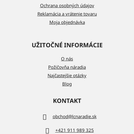
e
Ochrana osobných údajov
Reklamácia a vrátenie tovaru
Moja objednávka
UŽITOČNÉ INFORMÁCIE
O nás
Požičovňa náradia
Najčastejšie otázky
Blog
KONTAKT
obchod
@
lcnaradie.sk
+421 911 989 325