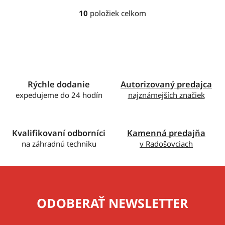
10
položiek celkom
O
v
l
á
d
a
c
Rýchle dodanie
Autorizovaný predajca
i
expedujeme do 24 hodín
najznámejších značiek
e
p
r
Kvalifikovaní odborníci
Kamenná predajňa
v
na záhradnú techniku
v Radošovciach
k
y
v
ý
p
ODOBERAŤ NEWSLETTER
i
s