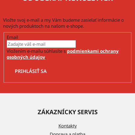
Vložte svoj e-mail a my Vám budeme zasielať informácie o
nových produktoch na našom e-shope.
Email
Vložením e-mailu súhlasíte s
podmienkami ochrany
osobných údajov
.
PRIHLÁSIŤ SA
Z
á
ZÁKAZNÍCKY SERVIS
p
ä
Kontakty
t
Doprava a platba