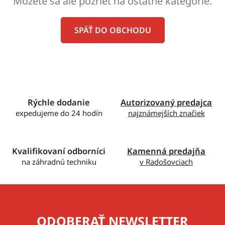
Môžete sa ale pozrieť na ostatné kategórie.
SPÄŤ DO OBCHODU
Rýchle dodanie
Autorizovaný predajca
expedujeme do 24 hodín
najznámejších značiek
Kvalifikovaní odborníci
Kamenná predajňa
na záhradnú techniku
v Radošovciach
ODOBERAŤ NEWSLETTER