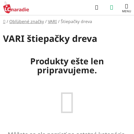
Prejsť
Hľadať
NÁKUP
na
obsah
KOŠÍK
Domov
/
Obľúbené značky
/
VARI
/
Štiepačky dreva
VARI štiepačky dreva
Produkty ešte len
pripravujeme.