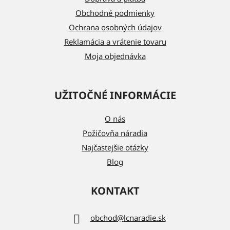
i
Obchodné podmienky
e
Ochrana osobných údajov
Reklamácia a vrátenie tovaru
Moja objednávka
UŽITOČNÉ INFORMÁCIE
O nás
Požičovňa náradia
Najčastejšie otázky
Blog
KONTAKT
obchod
@
lcnaradie.sk