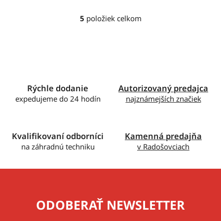
5
položiek celkom
O
v
l
á
d
a
c
Rýchle dodanie
Autorizovaný predajca
i
expedujeme do 24 hodín
najznámejších značiek
e
p
r
Kvalifikovaní odborníci
Kamenná predajňa
v
na záhradnú techniku
v Radošovciach
k
y
v
ý
p
ODOBERAŤ NEWSLETTER
i
s