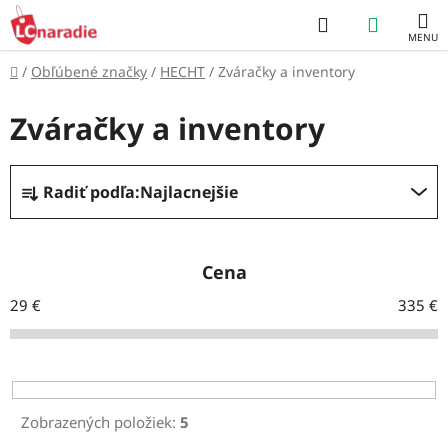
Prejsť
Hľadať
NÁKUP
na
obsah
KOŠÍK
Domov
/
Obľúbené značky
/
HECHT
/
Zváračky a inventory
Zváračky a inventory
R
Radiť podľa:
Najlacnejšie
a
d
e
Cena
n
29
€
335
€
i
e
p
r
Zobrazených položiek:
5