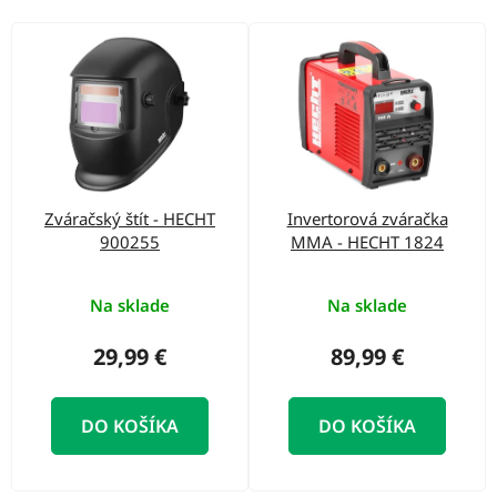
o
d
V
u
ý
k
p
t
i
o
s
v
p
Zváračský štít - HECHT
Invertorová zváračka
r
900255
MMA - HECHT 1824
o
d
Na sklade
Na sklade
u
29,99 €
89,99 €
k
t
DO KOŠÍKA
DO KOŠÍKA
o
v