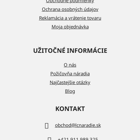
i
Obchodné podmienky
e
Ochrana osobných údajov
Reklamácia a vrátenie tovaru
Moja objednávka
UŽITOČNÉ INFORMÁCIE
O nás
Požičovňa náradia
Najčastejšie otázky
Blog
KONTAKT
obchod
@
lcnaradie.sk
+421 911 989 325