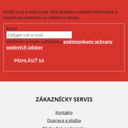
u
Vložte svoj e-mail a my Vám budeme zasielať informácie o
nových produktoch na našom e-shope.
Email
Vložením e-mailu súhlasíte s
podmienkami ochrany
osobných údajov
.
PRIHLÁSIŤ SA
Z
á
ZÁKAZNÍCKY SERVIS
p
ä
Kontakty
t
Doprava a platba