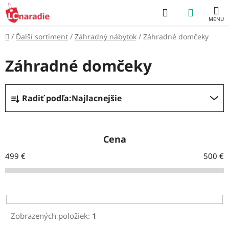
Prejsť
Hľadať
NÁKUP
na
obsah
KOŠÍK
Domov
/
Ďalší sortiment
/
Záhradný nábytok
/
Záhradné domčeky
Záhradné domčeky
R
Radiť podľa:
Najlacnejšie
a
d
e
Cena
n
499
€
500
€
i
e
p
r
Zobrazených položiek:
1