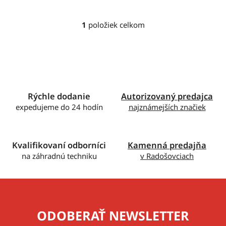
1
položiek celkom
O
v
l
á
d
a
c
Rýchle dodanie
Autorizovaný predajca
i
expedujeme do 24 hodín
najznámejších značiek
e
p
r
Kvalifikovaní odborníci
Kamenná predajňa
v
na záhradnú techniku
v Radošovciach
k
y
v
ý
p
ODOBERAŤ NEWSLETTER
i