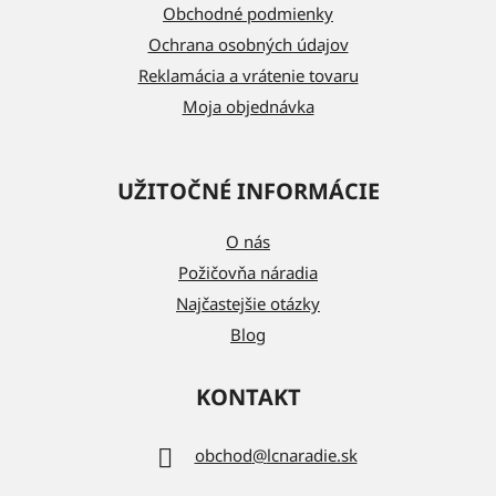
i
Obchodné podmienky
e
Ochrana osobných údajov
Reklamácia a vrátenie tovaru
Moja objednávka
UŽITOČNÉ INFORMÁCIE
O nás
Požičovňa náradia
Najčastejšie otázky
Blog
KONTAKT
obchod
@
lcnaradie.sk