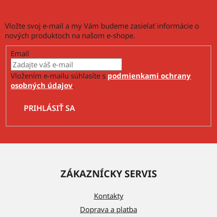
s
u
Vložte svoj e-mail a my Vám budeme zasielať informácie o
nových produktoch na našom e-shope.
Email
Vložením e-mailu súhlasíte s
podmienkami ochrany
osobných údajov
.
PRIHLÁSIŤ SA
Z
á
ZÁKAZNÍCKY SERVIS
p
ä
Kontakty
t
Doprava a platba