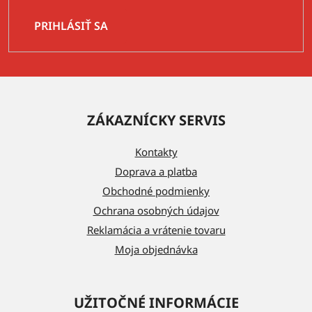
PRIHLÁSIŤ SA
Z
á
ZÁKAZNÍCKY SERVIS
p
ä
Kontakty
t
Doprava a platba
i
Obchodné podmienky
e
Ochrana osobných údajov
Reklamácia a vrátenie tovaru
Moja objednávka
UŽITOČNÉ INFORMÁCIE