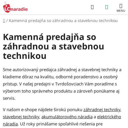
Prejsť
Hľadať
NÁKUP
na
obsah
KOŠÍK
Domov
/
Kamenná predajňa so záhradnou a stavebnou technikou
Kamenná predajňa so
záhradnou a stavebnou
technikou
Sme autorizovaný predajca záhradnej a stavebnej techniky a
kladieme dôraz na kvalitu, odborné poradenstvo a osobný
prístup. V našej predajni v Tvrdošovciach Vám poradíme s
výberom toho správneho produktu a zároveň ponúkame aj
servis.
V našom e-shope nájdete širokú ponuku
záhradnej techniky
,
stavebnej techniky
,
akumulátorového náradia
a
elektrického
náradia
. Už roky prinášame spoľahlivé riešenia pre