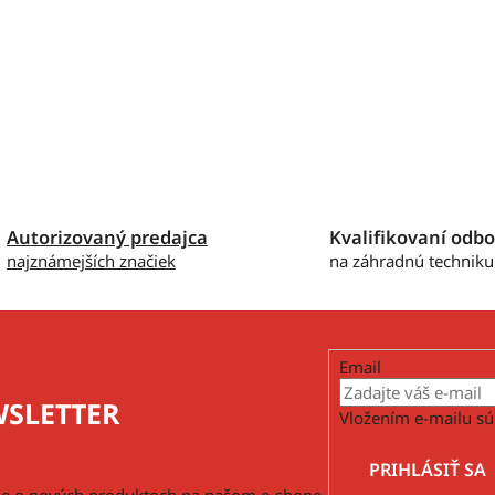
Autorizovaný predajca
Kvalifikovaní odbo
najznámejších značiek
na záhradnú techniku
Email
SLETTER
Vložením e-mailu sú
PRIHLÁSIŤ SA
cie o nových produktoch na našom e-shope.