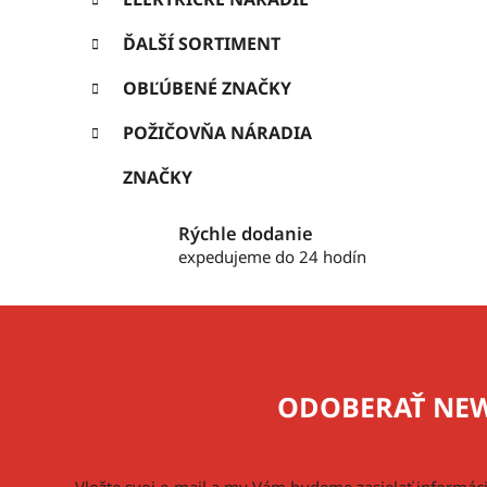
ĎALŠÍ SORTIMENT
OBĽÚBENÉ ZNAČKY
POŽIČOVŇA NÁRADIA
ZNAČKY
Rýchle dodanie
expedujeme do 24 hodín
Z
á
p
ODOBERAŤ NEW
ä
t
i
Vložte svoj e-mail a my Vám budeme zasielať informá