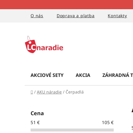
Prejsť
na
obsah
O nás
Doprava a platba
Kontakty
AKCIOVÉ SETY
AKCIA
ZÁHRADNÁ T
Domov
/
AKU náradie
/
Čerpadlá
B
o
Cena
č
51
€
105
€
n