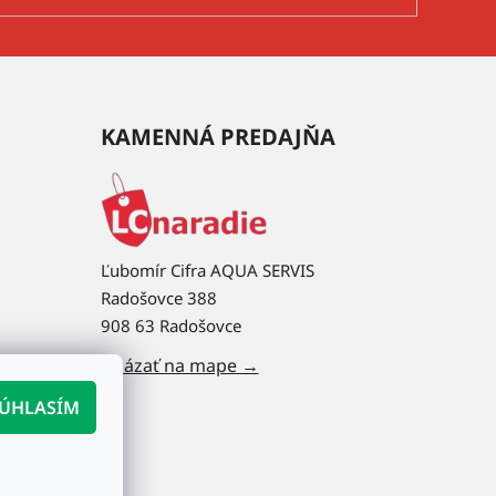
KAMENNÁ PREDAJŇA
Ľubomír Cifra AQUA SERVIS
Radošovce 388
908 63 Radošovce
Ukázať na mape →
ÚHLASÍM