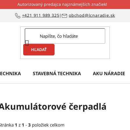
Autorizovaný predajca najznámejších značiek!
+421 911 989 325
|
obchod@lcnaradie.sk
HĽADAŤ
ECHNIKA
STAVEBNÁ TECHNIKA
AKU NÁRADIE
Akumulátorové čerpadlá
Stránka
1
z
1
-
3
položiek celkom