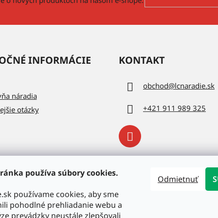
OČNÉ INFORMÁCIE
KONTAKT
obchod
@
lcnaradie.sk
vňa náradia
+421 911 989 325
ejšie otázky
ránka používa súbory cookies.
Odmietnuť
S
e.sk používame cookies, aby sme
li pohodlné prehliadanie webu a
ze prevádzky neustále zlepšovali