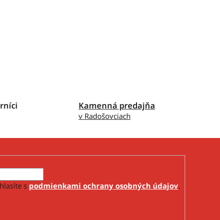
rníci
Kamenná predajňa
v Radošovciach
hlasíte s
podmienkami ochrany osobných údajov
.