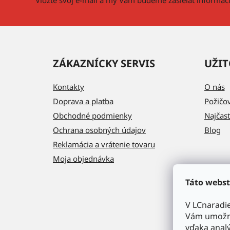
e
ZÁKAZNÍCKY SERVIS
UŽIT
Kontakty
O nás
Doprava a platba
Požičo
Obchodné podmienky
Najčast
Ochrana osobných údajov
Blog
Reklamácia a vrátenie tovaru
Moja objednávka
Táto webst
V LCnaradi
Vám umožni
vďaka analý