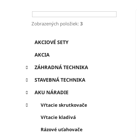
ý
p
a
Zobrazených položiek:
3
n
K
Preskočiť
e
AKCIOVÉ SETY
a
kategórie
l
t
AKCIA
e
g
ZÁHRADNÁ TECHNIKA
ó
r
STAVEBNÁ TECHNIKA
i
e
AKU NÁRADIE
Vŕtacie skrutkovače
Vŕtacie kladivá
Rázové uťahovače