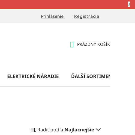
Prihlásenie
Registrácia
PRÁZDNY KOŠÍK
NÁKUPNÝ
KOŠÍK
ELEKTRICKÉ NÁRADIE
ĎALŠÍ SORTIMENT
OB
R
Radiť podľa:
Najlacnejšie
a