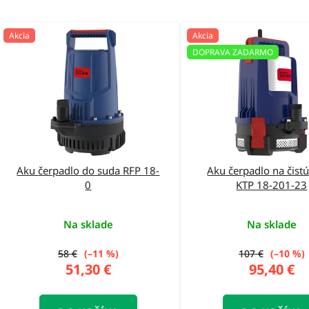
V
Akcia
Akcia
ý
DOPRAVA ZADARMO
p
i
s
p
r
o
Aku čerpadlo do suda RFP 18-
Aku čerpadlo na čist
0
KTP 18-201-23
d
u
Na sklade
Na sklade
k
t
58 €
(–11 %)
107 €
(–10 %)
51,30 €
95,40 €
o
v