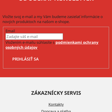
Vložte svoj e-mail a my Vám budeme zasielať informácie o
nových produktoch na našom e-shope.
Email
Vložením e-mailu súhlasíte s
podmienkami ochrany
osobných údajov
.
PRIHLÁSIŤ SA
Z
á
ZÁKAZNÍCKY SERVIS
p
ä
Kontakty
t
Doprava a platba