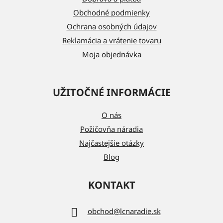
i
Obchodné podmienky
e
Ochrana osobných údajov
Reklamácia a vrátenie tovaru
Moja objednávka
UŽITOČNÉ INFORMÁCIE
O nás
Požičovňa náradia
Najčastejšie otázky
Blog
KONTAKT
obchod
@
lcnaradie.sk