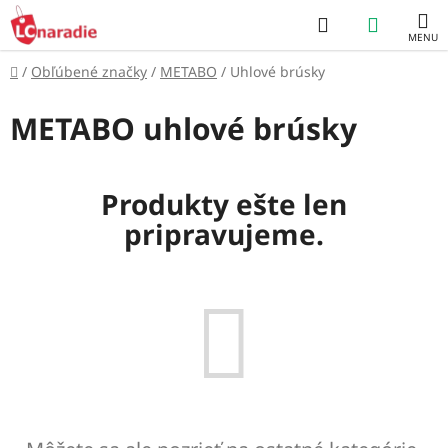
Prejsť
Hľadať
NÁKUP
na
obsah
KOŠÍK
Domov
/
Obľúbené značky
/
METABO
/
Uhlové brúsky
METABO uhlové brúsky
Produkty ešte len
pripravujeme.