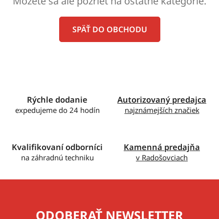
Môžete sa ale pozrieť na ostatné kategórie.
SPÄŤ DO OBCHODU
Rýchle dodanie
Autorizovaný predajca
expedujeme do 24 hodín
najznámejších značiek
Kvalifikovaní odborníci
Kamenná predajňa
na záhradnú techniku
v Radošovciach
ODOBERAŤ NEWSLETTER