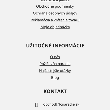
i
Obchodné podmienky
e
Ochrana osobných údajov
Reklamácia a vrátenie tovaru
Moja objednávka
UŽITOČNÉ INFORMÁCIE
O nás
Požičovňa náradia
Najčastejšie otázky
Blog
KONTAKT
obchod
@
lcnaradie.sk