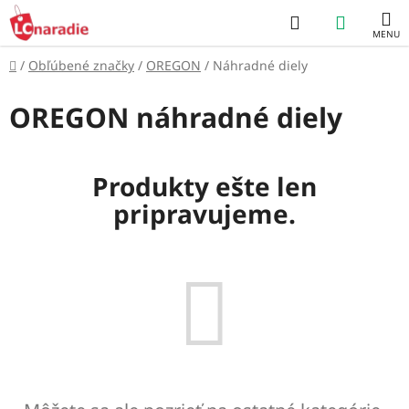
Prejsť
Hľadať
NÁKUP
na
obsah
KOŠÍK
Domov
/
Obľúbené značky
/
OREGON
/
Náhradné diely
OREGON náhradné diely
Produkty ešte len
pripravujeme.