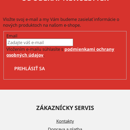
Vložte svoj e-mail a my Vám budeme zasielať informácie o
nových produktoch na našom e-shope.
Email
Vložením e-mailu súhlasíte s
podmienkami ochrany
osobných údajov
.
PRIHLÁSIŤ SA
Z
á
ZÁKAZNÍCKY SERVIS
p
ä
Kontakty
t
Doprava a platba