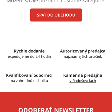
Môžete sa ale pozrieť na ostatné kategórie.
SPÄŤ DO OBCHODU
Rýchle dodanie
Autorizovaný predajca
expedujeme do 24 hodín
najznámejších značiek
Kvalifikovaní odborníci
Kamenná predajňa
na záhradnú techniku
v Radošovciach
ODOBERAŤ NEWSLETTER