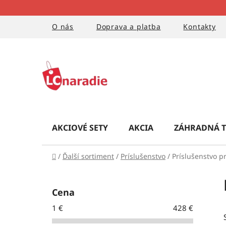
Prejsť
na
obsah
O nás
Doprava a platba
Kontakty
AKCIOVÉ SETY
AKCIA
ZÁHRADNÁ T
Domov
/
Ďalší sortiment
/
Príslušenstvo
/
Príslušenstvo pr
B
o
Cena
č
1
€
428
€
n