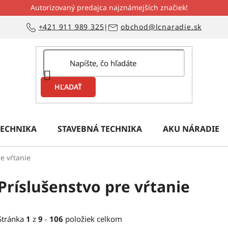
Autorizovaný predajca najznámejších značiek!
+421 911 989 325
|
obchod@lcnaradie.sk
HĽADAŤ
ECHNIKA
STAVEBNÁ TECHNIKA
AKU NÁRADIE
e vŕtanie
Príslušenstvo pre vŕtanie
Stránka
1
z
9
-
106
položiek celkom