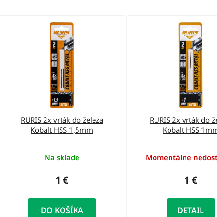
V
ý
p
i
s
p
r
o
RURIS 2x vrták do železa
RURIS 2x vrták do ž
Kobalt HSS 1,5mm
Kobalt HSS 1m
d
u
Na sklade
Momentálne nedos
k
t
1 €
1 €
o
v
DO KOŠÍKA
DETAIL