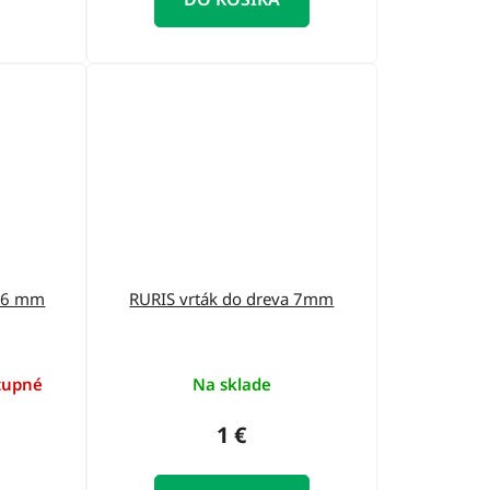
a 6 mm
RURIS vrták do dreva 7mm
tupné
Na sklade
1 €