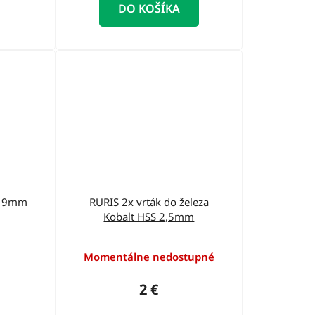
DO KOŠÍKA
va 9mm
RURIS 2x vrták do železa
Kobalt HSS 2,5mm
Momentálne nedostupné
2 €