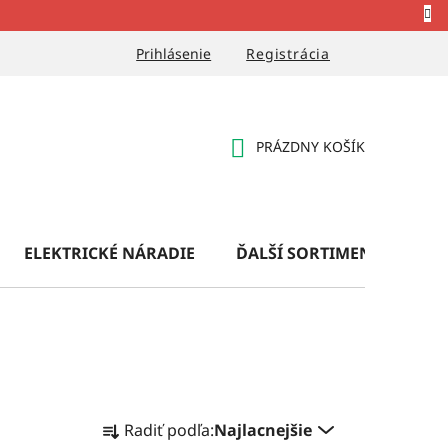
Prihlásenie
Registrácia
PRÁZDNY KOŠÍK
NÁKUPNÝ
KOŠÍK
ELEKTRICKÉ NÁRADIE
ĎALŠÍ SORTIMENT
OB
R
Radiť podľa:
Najlacnejšie
a