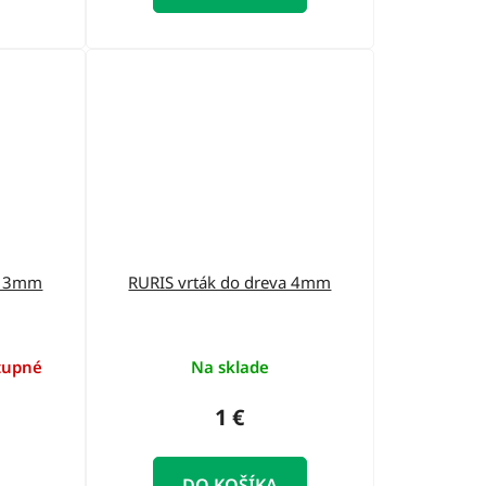
va 3mm
RURIS vrták do dreva 4mm
tupné
Na sklade
1 €
DO KOŠÍKA