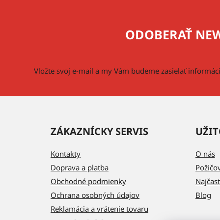
á
p
ODOBERAŤ NEW
ä
t
i
Vložte svoj e-mail a my Vám budeme zasielať informá
e
ZÁKAZNÍCKY SERVIS
UŽIT
Kontakty
O nás
Doprava a platba
Požičo
Obchodné podmienky
Najčast
Ochrana osobných údajov
Blog
Reklamácia a vrátenie tovaru