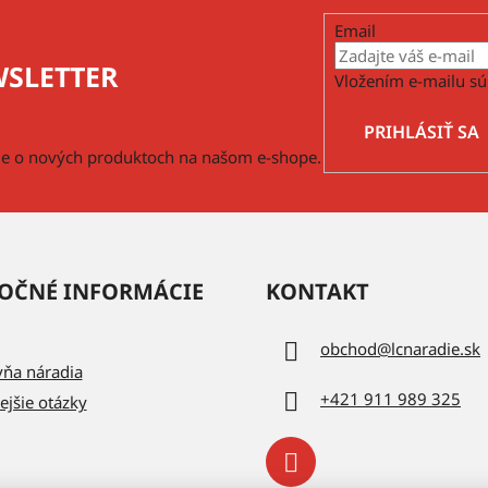
Email
SLETTER
Vložením e-mailu sú
PRIHLÁSIŤ SA
cie o nových produktoch na našom e-shope.
OČNÉ INFORMÁCIE
KONTAKT
obchod
@
lcnaradie.sk
vňa náradia
+421 911 989 325
ejšie otázky