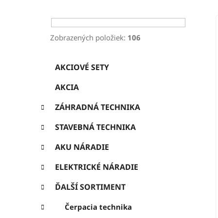
ý
p
a
Zobrazených položiek:
106
n
K
Preskočiť
e
AKCIOVÉ SETY
a
kategórie
l
t
AKCIA
e
g
ZÁHRADNÁ TECHNIKA
ó
r
STAVEBNÁ TECHNIKA
i
e
AKU NÁRADIE
ELEKTRICKÉ NÁRADIE
ĎALŠÍ SORTIMENT
Čerpacia technika