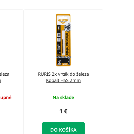
d
e
n
i
e
p
r
o
eleza
RURIS 2x vrták do železa
d
m
Kobalt HSS 2mm
u
k
tupné
Na sklade
t
1 €
o
v
DO KOŠÍKA