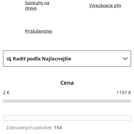
Sústruhy na
Vyrezávacie píly
drevo
Príslušenstvo
R
Radiť podľa:
Najlacnejšie
a
d
e
Cena
n
2
€
1197
€
i
e
p
r
Zobrazených položiek:
154