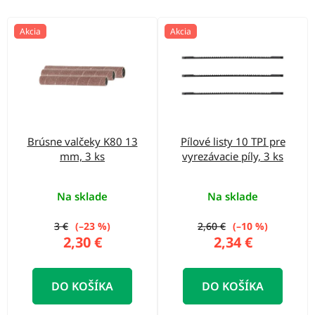
o
d
V
Akcia
Akcia
u
ý
k
p
t
i
o
s
v
p
Brúsne valčeky K80 13
Pílové listy 10 TPI pre
r
mm, 3 ks
vyrezávacie píly, 3 ks
o
d
Na sklade
Na sklade
u
3 €
(–23 %)
2,60 €
(–10 %)
k
2,30 €
2,34 €
t
o
DO KOŠÍKA
DO KOŠÍKA
v