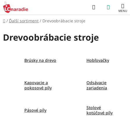
Prejsť
Hľadať
NÁKUP
na
obsah
KOŠÍK
Domov
/
Ďalší sortiment
/
Drevoobrábacie stroje
Drevoobrábacie stroje
Brúsky na drevo
Hobľovačky
Kapovacie a
Odsávacie
pokosové píly
zariadenia
Stolové
Pásové píly
kotúčové píly