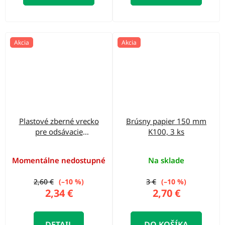
Akcia
Akcia
Plastové zberné vrecko
Brúsny papier 150 mm
pre odsávacie
K100, 3 ks
zariadenia GAA
Momentálne nedostupné
Na sklade
2,60 €
(–10 %)
3 €
(–10 %)
2,34 €
2,70 €
DETAIL
DO KOŠÍKA