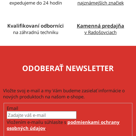
expedujeme do 24 hodín
najznámejších značiek
v
k
y
v
Kvalifikovaní odborníci
Kamenná predajňa
ý
na záhradnú techniku
v Radošovciach
p
i
s
u
ODOBERAŤ NEWSLETTER
Vložte svoj e-mail a my Vám budeme zasielať informácie o
nových produktoch na našom e-shope.
Email
Vložením e-mailu súhlasíte s
podmienkami ochrany
osobných údajov
.