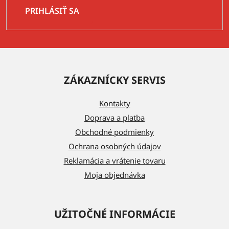
PRIHLÁSIŤ SA
Z
á
ZÁKAZNÍCKY SERVIS
p
ä
Kontakty
t
Doprava a platba
i
Obchodné podmienky
e
Ochrana osobných údajov
Reklamácia a vrátenie tovaru
Moja objednávka
UŽITOČNÉ INFORMÁCIE