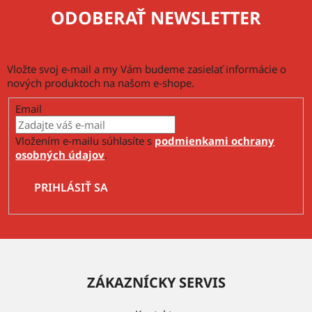
p
ODOBERAŤ NEWSLETTER
i
s
u
Vložte svoj e-mail a my Vám budeme zasielať informácie o
nových produktoch na našom e-shope.
Email
Vložením e-mailu súhlasíte s
podmienkami ochrany
osobných údajov
.
PRIHLÁSIŤ SA
Z
á
ZÁKAZNÍCKY SERVIS
p
ä