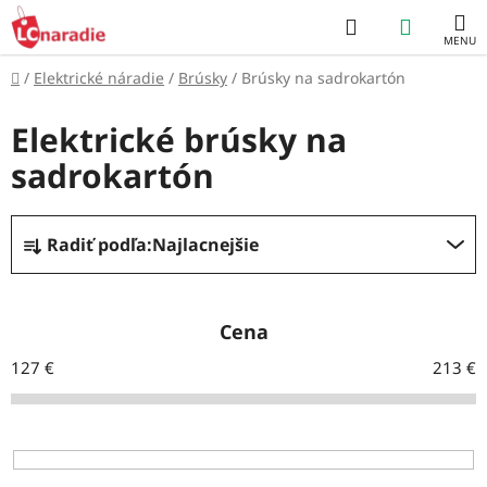
Prejsť
Hľadať
NÁKUP
na
obsah
KOŠÍK
Domov
/
Elektrické náradie
/
Brúsky
/
Brúsky na sadrokartón
Elektrické brúsky na
sadrokartón
R
Radiť podľa:
Najlacnejšie
a
d
e
Cena
n
127
€
213
€
i
e
p