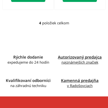
4
položiek celkom
O
v
l
á
d
a
c
Rýchle dodanie
Autorizovaný predajca
i
expedujeme do 24 hodín
najznámejších značiek
e
p
r
Kvalifikovaní odborníci
Kamenná predajňa
v
na záhradnú techniku
v Radošovciach
k
y
v
ý