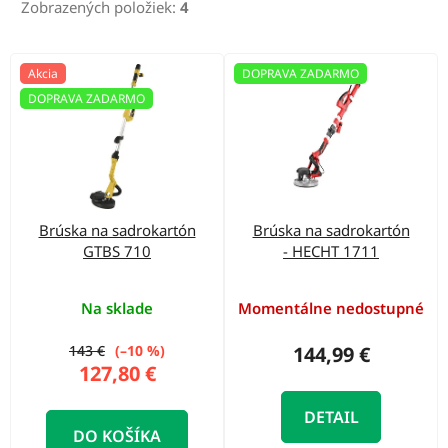
r
Zobrazených položiek:
4
o
d
V
Akcia
DOPRAVA ZADARMO
u
ý
DOPRAVA ZADARMO
k
p
t
i
o
s
v
p
Brúska na sadrokartón
Brúska na sadrokartón
r
GTBS 710
- HECHT 1711
o
d
Na sklade
Momentálne nedostupné
u
143 €
(–10 %)
144,99 €
k
127,80 €
t
DETAIL
o
DO KOŠÍKA