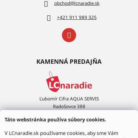
obchod
@
lcnaradie.sk
+421 911 989 325
KAMENNÁ PREDAJŇA
Ľubomír Cifra AQUA SERVIS
Radošovce 388
908 63 Radošovce
Táto webstránka používa súbory cookies.
Ukázať na mape →
V LCnaradie.sk používame cookies, aby sme Vám