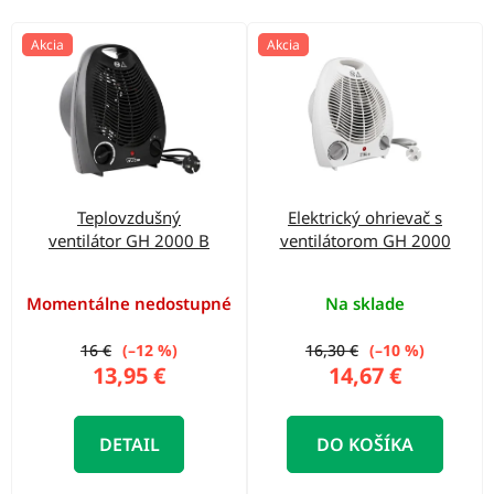
o
d
V
Akcia
Akcia
u
ý
k
p
t
i
o
s
v
p
Teplovzdušný
Elektrický ohrievač s
r
ventilátor GH 2000 B
ventilátorom GH 2000
o
d
Momentálne nedostupné
Na sklade
u
16 €
(–12 %)
16,30 €
(–10 %)
k
13,95 €
14,67 €
t
o
DETAIL
DO KOŠÍKA
v