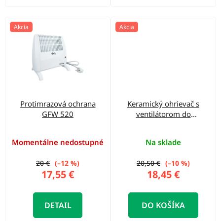
Akcia
Akcia
Protimrazová ochrana
Keramický ohrievač s
GFW 520
ventilátorom do
zásuvky GSH 500 K
mini
Momentálne nedostupné
Na sklade
20 €
(–12 %)
20,50 €
(–10 %)
17,55 €
18,45 €
DETAIL
DO KOŠÍKA