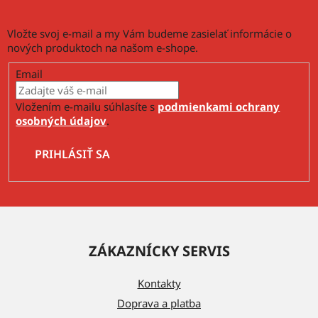
s
u
Vložte svoj e-mail a my Vám budeme zasielať informácie o
nových produktoch na našom e-shope.
Email
Vložením e-mailu súhlasíte s
podmienkami ochrany
osobných údajov
.
PRIHLÁSIŤ SA
Z
á
ZÁKAZNÍCKY SERVIS
p
ä
Kontakty
t
Doprava a platba