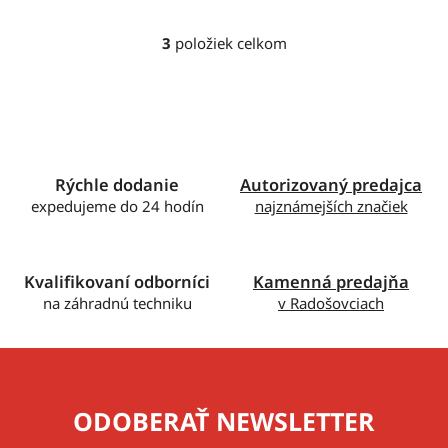
3
položiek celkom
O
v
l
á
d
a
c
Rýchle dodanie
Autorizovaný predajca
i
expedujeme do 24 hodín
najznámejších značiek
e
p
r
Kvalifikovaní odborníci
Kamenná predajňa
v
na záhradnú techniku
v Radošovciach
k
y
v
ý
p
ODOBERAŤ NEWSLETTER
i