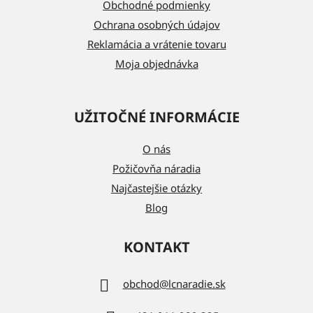
i
Obchodné podmienky
e
Ochrana osobných údajov
Reklamácia a vrátenie tovaru
Moja objednávka
UŽITOČNÉ INFORMÁCIE
O nás
Požičovňa náradia
Najčastejšie otázky
Blog
KONTAKT
obchod
@
lcnaradie.sk