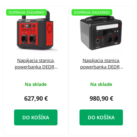
o
d
V
DOPRAVA ZADARMO
DOPRAVA ZADARMO
u
ý
k
p
t
i
o
s
v
p
Napájacia stanica,
Napájacia stanica,
r
powerbanka DEDRA
powerbanka DEDRA
o
DEZS0300 300/500 W
DEZS0600
d
Na sklade
Na sklade
u
627,90 €
980,90 €
k
t
DO KOŠÍKA
DO KOŠÍKA
o
v