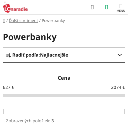
Prejsť
Hľadať
NÁKUP
na
obsah
KOŠÍK
Domov
/
Ďalší sortiment
/
Powerbanky
Powerbanky
R
Radiť podľa:
Najlacnejšie
a
d
e
Cena
n
627
€
2074
€
i
e
p
r
Zobrazených položiek:
3