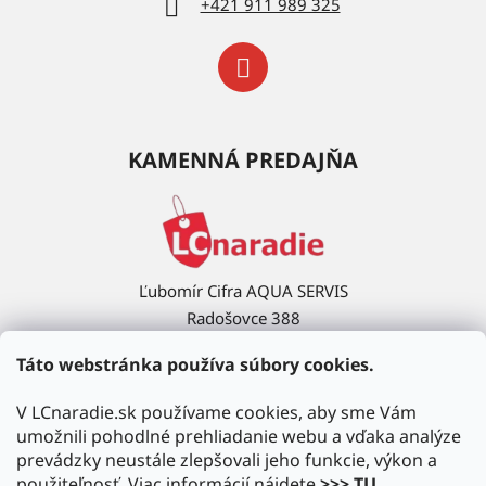
+421 911 989 325
KAMENNÁ PREDAJŇA
Ľubomír Cifra AQUA SERVIS
Radošovce 388
908 63 Radošovce
Táto webstránka používa súbory cookies.
Ukázať na mape →
V LCnaradie.sk používame cookies, aby sme Vám
umožnili pohodlné prehliadanie webu a vďaka analýze
prevádzky neustále zlepšovali jeho funkcie, výkon a
použiteľnosť. Viac informácií nájdete
>>> TU
.