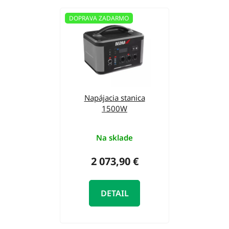
DOPRAVA ZADARMO
Napájacia stanica
1500W
Na sklade
2 073,90 €
DETAIL