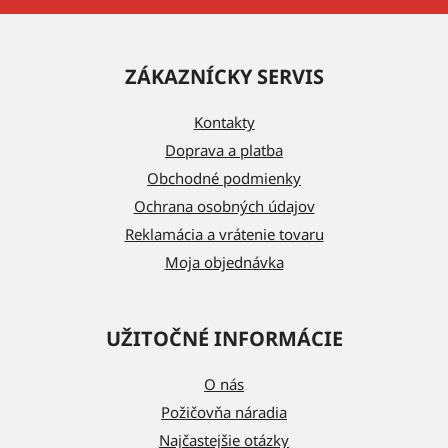
Z
á
ZÁKAZNÍCKY SERVIS
p
ä
Kontakty
t
Doprava a platba
i
Obchodné podmienky
e
Ochrana osobných údajov
Reklamácia a vrátenie tovaru
Moja objednávka
UŽITOČNÉ INFORMÁCIE
O nás
Požičovňa náradia
Najčastejšie otázky