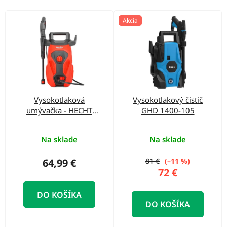
o
d
V
Akcia
u
ý
k
p
t
i
o
s
v
p
Vysokotlaková
Vysokotlakový čistič
r
umývačka - HECHT
GHD 1400-105
o
322
d
Na sklade
Na sklade
u
64,99 €
81 €
(–11 %)
k
72 €
t
DO KOŠÍKA
o
DO KOŠÍKA
v