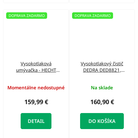
DOPRAVA ZADARMO
DOPRAVA ZADARMO
Vysokotlaková
Vysokotlakový čistič
umývačka - HECHT
DEDRA DED8821,
351
1900 W, 100/130
barov
Momentálne nedostupné
Na sklade
159,99 €
160,90 €
DETAIL
DO KOŠÍKA