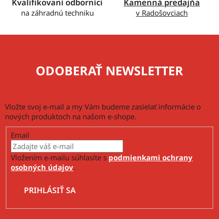
v
Kvalifikovaní odborníci
Kamenná predajňa
ý
na záhradnú techniku
v Radošovciach
p
i
s
u
ODOBERAŤ NEWSLETTER
Vložte svoj e-mail a my Vám budeme zasielať informácie o
nových produktoch na našom e-shope.
Email
Vložením e-mailu súhlasíte s
podmienkami ochrany
osobných údajov
.
PRIHLÁSIŤ SA