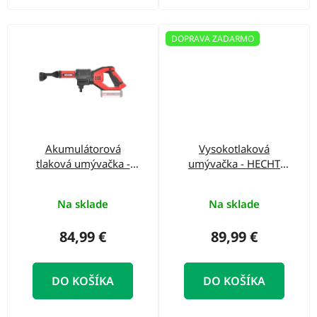
DOPRAVA ZADARMO
Akumulátorová
Vysokotlaková
tlaková umývačka -
umývačka - HECHT
HECHT 3025
333
Na sklade
Na sklade
84,99 €
89,99 €
DO KOŠÍKA
DO KOŠÍKA