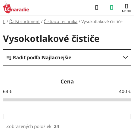
Prejsť
Hľadať
NÁKUP
na
obsah
KOŠÍK
Domov
/
Ďalší sortiment
/
Čistiaca technika
/
Vysokotlakové čističe
Vysokotlakové čističe
R
Radiť podľa:
Najlacnejšie
a
d
e
Cena
n
64
€
400
€
i
e
p
r
Zobrazených položiek:
24