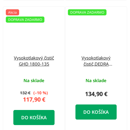
Akcia
DOPRAVA ZADARMO
DOPRAVA ZADARMO
Vysokotlakový čistič
Vysokotlakový
GHD 1800-135
čistič,DEDRA
DED8819, 90/130
barov, 1700 W
Na sklade
Na sklade
132 €
(–10 %)
134,90 €
117,90 €
DO KOŠÍKA
DO KOŠÍKA