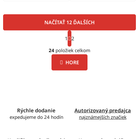
NAČÍTAŤ 12 ĎALŠÍCH
S
1
t
2
O
r
á
24
položiek celkom
v
n
l
k
HORE
á
o
d
v
a
a
c
n
i
i
e
e
p
Rýchle dodanie
Autorizovaný predajca
r
expedujeme do 24 hodín
najznámejších značiek
v
k
y