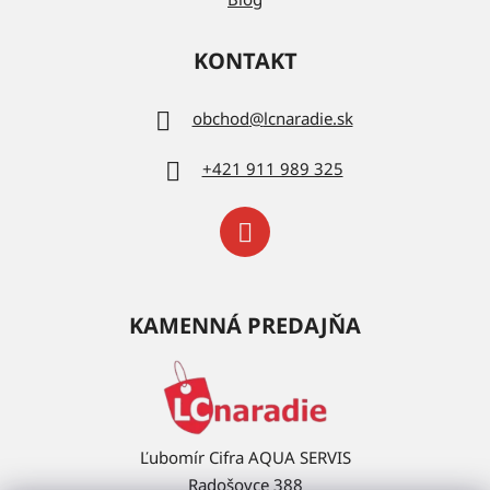
KONTAKT
obchod
@
lcnaradie.sk
+421 911 989 325
KAMENNÁ PREDAJŇA
Ľubomír Cifra AQUA SERVIS
Radošovce 388