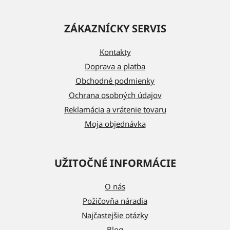
Z
á
ZÁKAZNÍCKY SERVIS
p
ä
Kontakty
t
Doprava a platba
i
Obchodné podmienky
e
Ochrana osobných údajov
Reklamácia a vrátenie tovaru
Moja objednávka
UŽITOČNÉ INFORMÁCIE
O nás
Požičovňa náradia
Najčastejšie otázky
Blog