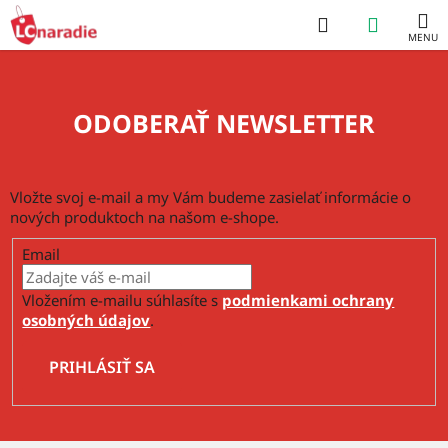
Prejsť
Hľadať
NÁKUP
na
obsah
KOŠÍK
ODOBERAŤ NEWSLETTER
Vložte svoj e-mail a my Vám budeme zasielať informácie o
nových produktoch na našom e-shope.
Email
Vložením e-mailu súhlasíte s
podmienkami ochrany
osobných údajov
.
PRIHLÁSIŤ SA