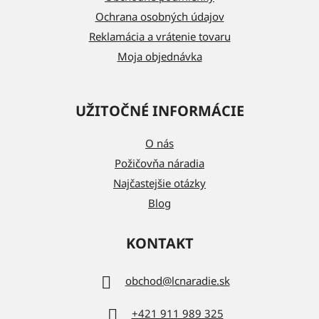
e
Ochrana osobných údajov
Reklamácia a vrátenie tovaru
Moja objednávka
UŽITOČNÉ INFORMÁCIE
O nás
Požičovňa náradia
Najčastejšie otázky
Blog
KONTAKT
obchod
@
lcnaradie.sk
+421 911 989 325