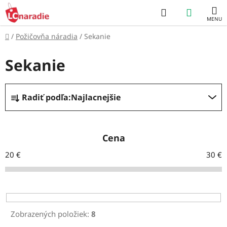
Prejsť
Hľadať
NÁKUP
na
obsah
KOŠÍK
Domov
/
Požičovňa náradia
/
Sekanie
Sekanie
R
Radiť podľa:
Najlacnejšie
a
d
e
Cena
n
20
€
30
€
i
e
p
r
Zobrazených položiek:
8