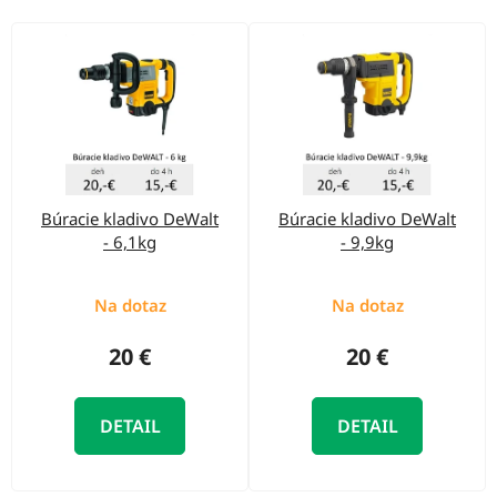
o
d
V
u
ý
k
p
t
i
o
s
v
p
Búracie kladivo DeWalt
Búracie kladivo DeWalt
r
- 6,1kg
- 9,9kg
o
d
Na dotaz
Na dotaz
u
20 €
20 €
k
t
DETAIL
DETAIL
o
v