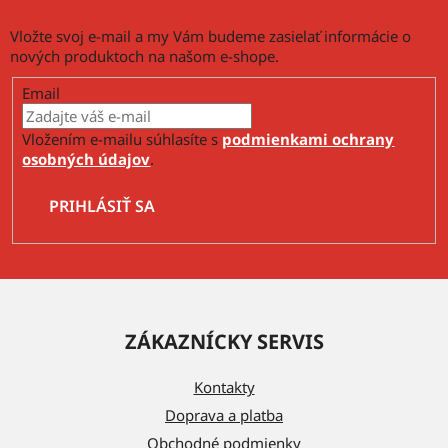
u
Vložte svoj e-mail a my Vám budeme zasielať informácie o
nových produktoch na našom e-shope.
Email
Vložením e-mailu súhlasíte s
podmienkami ochrany
osobných údajov
.
PRIHLÁSIŤ SA
Z
á
ZÁKAZNÍCKY SERVIS
p
ä
Kontakty
t
Doprava a platba
i
Obchodné podmienky