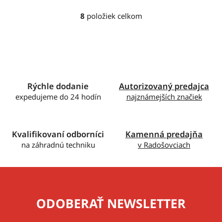
8
položiek celkom
O
v
l
á
d
a
c
Rýchle dodanie
Autorizovaný predajca
i
expedujeme do 24 hodín
najznámejších značiek
e
p
r
Kvalifikovaní odborníci
Kamenná predajňa
v
na záhradnú techniku
v Radošovciach
k
y
v
ý
p
ODOBERAŤ NEWSLETTER
i
s