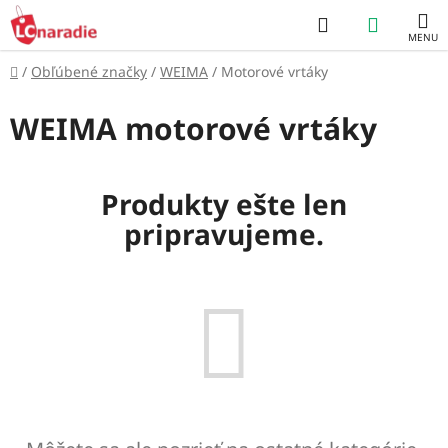
Prejsť
Hľadať
NÁKUP
na
obsah
KOŠÍK
Domov
/
Obľúbené značky
/
WEIMA
/
Motorové vrtáky
WEIMA motorové vrtáky
Produkty ešte len
pripravujeme.