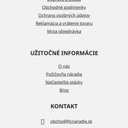
i
Obchodné podmienky
e
Ochrana osobných údajov
Reklamácia a vrátenie tovaru
Moja objednávka
UŽITOČNÉ INFORMÁCIE
O nás
Požičovňa náradia
Najčastejšie otázky
Blog
KONTAKT
obchod
@
lcnaradie.sk