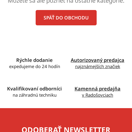
Môžete sa ale pozrieť na ostatné kategórie.
SPÄŤ DO OBCHODU
Rýchle dodanie
Autorizovaný predajca
expedujeme do 24 hodín
najznámejších značiek
Kvalifikovaní odborníci
Kamenná predajňa
na záhradnú techniku
v Radošovciach
ODOBERAŤ NEWSLETTER