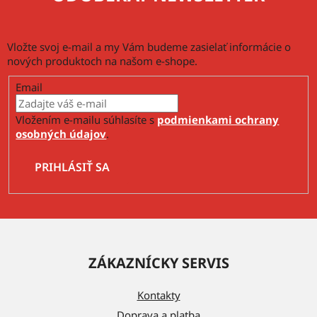
Vložte svoj e-mail a my Vám budeme zasielať informácie o
nových produktoch na našom e-shope.
Email
Vložením e-mailu súhlasíte s
podmienkami ochrany
osobných údajov
.
PRIHLÁSIŤ SA
Z
á
ZÁKAZNÍCKY SERVIS
p
ä
Kontakty
t
Doprava a platba