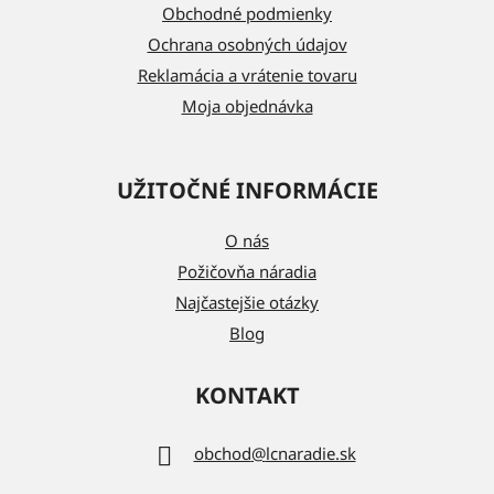
i
Obchodné podmienky
e
Ochrana osobných údajov
Reklamácia a vrátenie tovaru
Moja objednávka
UŽITOČNÉ INFORMÁCIE
O nás
Požičovňa náradia
Najčastejšie otázky
Blog
KONTAKT
obchod
@
lcnaradie.sk