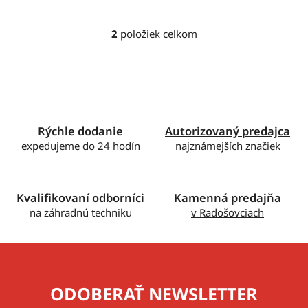
2
položiek celkom
O
v
l
á
d
a
c
Rýchle dodanie
Autorizovaný predajca
i
expedujeme do 24 hodín
najznámejších značiek
e
p
r
Kvalifikovaní odborníci
Kamenná predajňa
v
na záhradnú techniku
v Radošovciach
k
y
v
ý
p
ODOBERAŤ NEWSLETTER
i