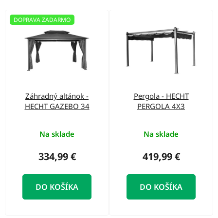
o
d
V
DOPRAVA ZADARMO
u
ý
k
p
t
i
o
s
v
p
Záhradný altánok -
Pergola - HECHT
r
HECHT GAZEBO 34
PERGOLA 4X3
o
d
Na sklade
Na sklade
u
334,99 €
419,99 €
k
t
DO KOŠÍKA
DO KOŠÍKA
o
v