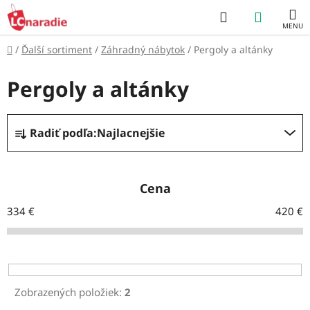
Prejsť
Hľadať
NÁKUP
na
obsah
KOŠÍK
Domov
/
Ďalší sortiment
/
Záhradný nábytok
/
Pergoly a altánky
Pergoly a altánky
R
Radiť podľa:
Najlacnejšie
a
d
e
Cena
n
334
€
420
€
i
e
p
r
Zobrazených položiek:
2