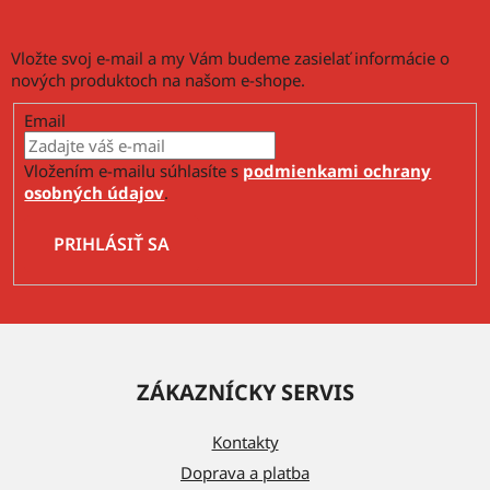
s
u
Vložte svoj e-mail a my Vám budeme zasielať informácie o
nových produktoch na našom e-shope.
Email
Vložením e-mailu súhlasíte s
podmienkami ochrany
osobných údajov
.
PRIHLÁSIŤ SA
Z
á
ZÁKAZNÍCKY SERVIS
p
ä
Kontakty
t
Doprava a platba