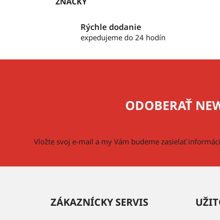
ZNAČKY
Rýchle dodanie
expedujeme do 24 hodín
Z
á
p
ODOBERAŤ NEW
ä
t
i
Vložte svoj e-mail a my Vám budeme zasielať informá
e
ZÁKAZNÍCKY SERVIS
UŽIT