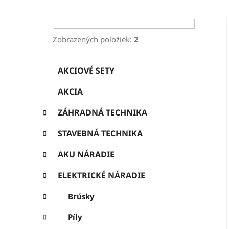
ý
p
a
Zobrazených položiek:
2
n
K
Preskočiť
e
AKCIOVÉ SETY
a
kategórie
l
t
AKCIA
e
g
ZÁHRADNÁ TECHNIKA
ó
r
STAVEBNÁ TECHNIKA
i
e
AKU NÁRADIE
ELEKTRICKÉ NÁRADIE
Brúsky
Píly