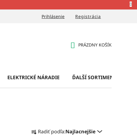
Prihlásenie
Registrácia
PRÁZDNY KOŠÍK
NÁKUPNÝ
KOŠÍK
ELEKTRICKÉ NÁRADIE
ĎALŠÍ SORTIMENT
OB
R
Radiť podľa:
Najlacnejšie
a