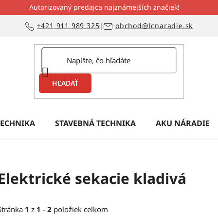
Autorizovaný predajca najznámejších značiek!
+421 911 989 325
|
obchod@lcnaradie.sk
HĽADAŤ
ECHNIKA
STAVEBNÁ TECHNIKA
AKU NÁRADIE
Elektrické sekacie kladivá
Stránka
1
z
1
-
2
položiek celkom