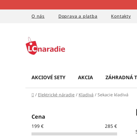
Prejsť
na
obsah
O nás
Doprava a platba
Kontakty
AKCIOVÉ SETY
AKCIA
ZÁHRADNÁ T
Domov
/
Elektrické náradie
/
Kladivá
/
Sekacie kladivá
B
o
Cena
č
199
€
285
€
n