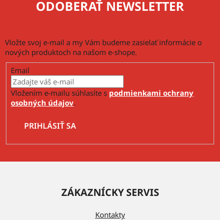
ODOBERAŤ NEWSLETTER
i
s
u
Vložte svoj e-mail a my Vám budeme zasielať informácie o
nových produktoch na našom e-shope.
Email
Vložením e-mailu súhlasíte s
podmienkami ochrany
osobných údajov
.
PRIHLÁSIŤ SA
Z
á
ZÁKAZNÍCKY SERVIS
p
ä
Kontakty