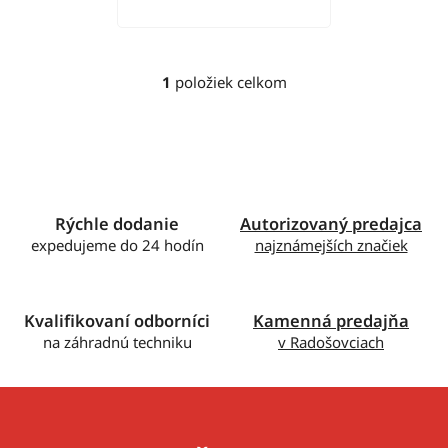
v
1
položiek celkom
O
v
l
á
d
a
c
Rýchle dodanie
Autorizovaný predajca
i
expedujeme do 24 hodín
najznámejších značiek
e
p
r
Kvalifikovaní odborníci
Kamenná predajňa
v
na záhradnú techniku
v Radošovciach
k
y
v
ý
p