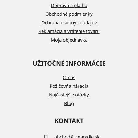
t
Doprava a platba
i
Obchodné podmienky
e
Ochrana osobných údajov
Reklamácia a vrátenie tovaru
Moja objednávka
UŽITOČNÉ INFORMÁCIE
O nás
Požičovňa náradia
Najčastejšie otázky
Blog
KONTAKT
obchod
@
lcnaradie.sk