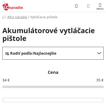
Prejsť
Hľadať
NÁKUP
na
obsah
KOŠÍK
Domov
/
AKU náradie
/
Vytláčacie pištole
Akumulátorové vytláčacie
pištole
R
Radiť podľa:
Najlacnejšie
a
d
e
Cena
n
34
€
35
€
i
e
p