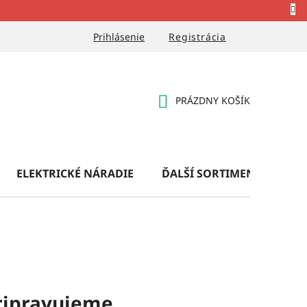
Prihlásenie
Registrácia
PRÁZDNY KOŠÍK
NÁKUPNÝ
KOŠÍK
ELEKTRICKÉ NÁRADIE
ĎALŠÍ SORTIMENT
OB
ripravujeme.