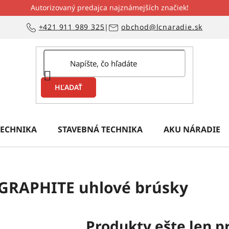
Autorizovaný predajca najznámejších značiek!
+421 911 989 325
|
obchod@lcnaradie.sk
HĽADAŤ
ECHNIKA
STAVEBNÁ TECHNIKA
AKU NÁRADIE
GRAPHITE uhlové brúsky
Produkty ešte len p