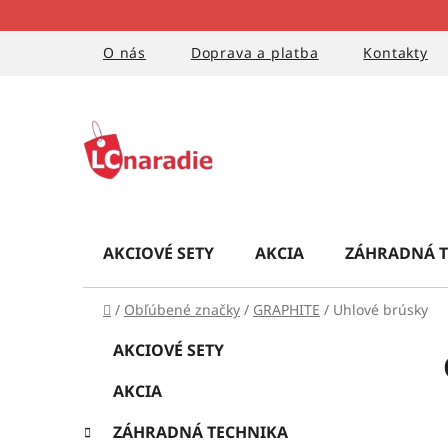
Prejsť
na
obsah
O nás
Doprava a platba
Kontakty
AKCIOVÉ SETY
AKCIA
ZÁHRADNÁ T
Domov
/
Obľúbené značky
/
GRAPHITE
/
Uhlové brúsky
B
K
Preskočiť
AKCIOVÉ SETY
a
kategórie
o
t
AKCIA
č
e
g
n
ZÁHRADNÁ TECHNIKA