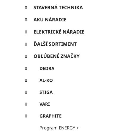
ó
ý
r
STAVEBNÁ TECHNIKA
p
i
e
AKU NÁRADIE
a
n
ELEKTRICKÉ NÁRADIE
e
ĎALŠÍ SORTIMENT
l
OBĽÚBENÉ ZNAČKY
DEDRA
AL-KO
STIGA
VARI
GRAPHITE
Program ENERGY +