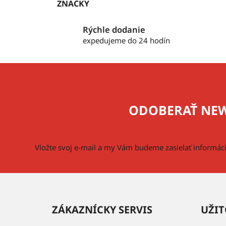
ZNAČKY
Rýchle dodanie
expedujeme do 24 hodín
Z
á
p
ODOBERAŤ NEW
ä
t
i
Vložte svoj e-mail a my Vám budeme zasielať informá
e
ZÁKAZNÍCKY SERVIS
UŽIT