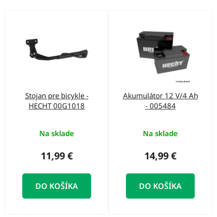
o
d
V
u
ý
k
p
t
i
o
s
v
p
Stojan pre bicykle -
Akumulátor 12 V/4 Ah
r
HECHT 00G1018
- 005484
o
d
Na sklade
Na sklade
u
11,99 €
14,99 €
k
t
DO KOŠÍKA
DO KOŠÍKA
o
v