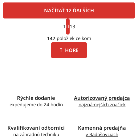
NAČÍTAŤ 12 ĎALŠÍCH
S
1
t
13
O
r
á
147
položiek celkom
v
n
l
k
HORE
á
o
d
v
a
a
c
n
i
i
e
e
p
Rýchle dodanie
Autorizovaný predajca
r
expedujeme do 24 hodín
najznámejších značiek
v
k
y
v
Kvalifikovaní odborníci
Kamenná predajňa
ý
na záhradnú techniku
v Radošovciach