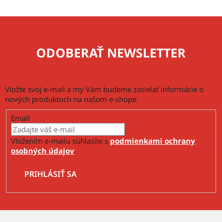
p
i
s
u
ODOBERAŤ NEWSLETTER
Vložte svoj e-mail a my Vám budeme zasielať informácie o
nových produktoch na našom e-shope.
Email
Vložením e-mailu súhlasíte s
podmienkami ochrany
osobných údajov
.
PRIHLÁSIŤ SA
Z