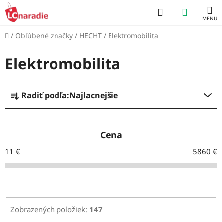
Prejsť
Hľadať
NÁKUP
na
obsah
KOŠÍK
Domov
/
Obľúbené značky
/
HECHT
/
Elektromobilita
Elektromobilita
R
Radiť podľa:
Najlacnejšie
a
d
e
Cena
n
11
€
5860
€
i
e
p
r
Zobrazených položiek:
147