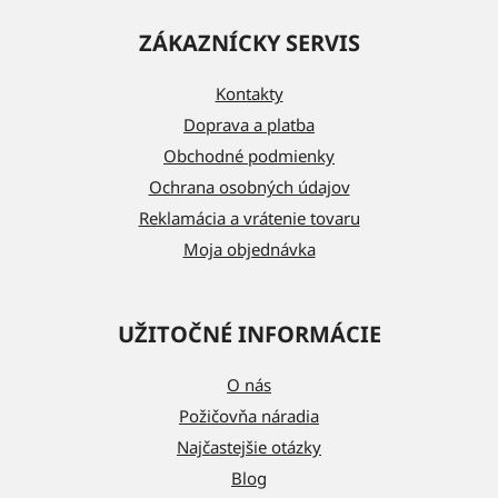
á
ZÁKAZNÍCKY SERVIS
p
ä
Kontakty
t
Doprava a platba
i
Obchodné podmienky
e
Ochrana osobných údajov
Reklamácia a vrátenie tovaru
Moja objednávka
UŽITOČNÉ INFORMÁCIE
O nás
Požičovňa náradia
Najčastejšie otázky
Blog