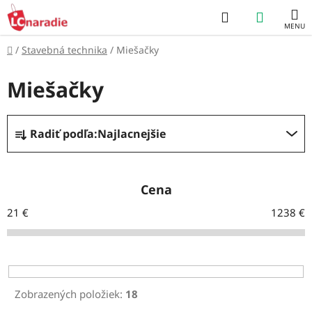
Prejsť
Hľadať
NÁKUP
na
obsah
KOŠÍK
Domov
/
Stavebná technika
/
Miešačky
Miešačky
R
Radiť podľa:
Najlacnejšie
a
d
e
Cena
n
21
€
1238
€
i
e
p
r
Zobrazených položiek:
18