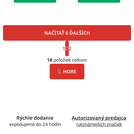
NAČÍTAŤ 6 ĎALŠÍCH
S
1
t
2
O
r
á
18
položiek celkom
v
n
l
k
HORE
á
o
d
v
a
a
c
n
i
i
e
e
p
Rýchle dodanie
Autorizovaný predajca
r
expedujeme do 24 hodín
najznámejších značiek
v
k