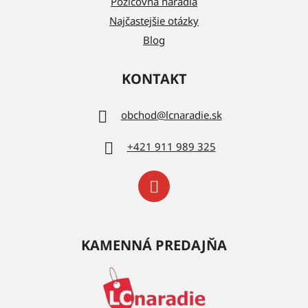
Požičovňa náradia
Najčastejšie otázky
Blog
KONTAKT
obchod
@
lcnaradie.sk
+421 911 989 325
KAMENNÁ PREDAJŇA