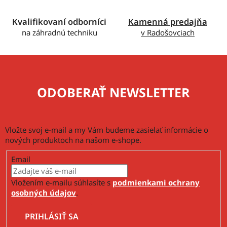
y
v
Kvalifikovaní odborníci
Kamenná predajňa
ý
na záhradnú techniku
v Radošovciach
p
i
s
u
ODOBERAŤ NEWSLETTER
Vložte svoj e-mail a my Vám budeme zasielať informácie o
nových produktoch na našom e-shope.
Email
Vložením e-mailu súhlasíte s
podmienkami ochrany
osobných údajov
.
PRIHLÁSIŤ SA