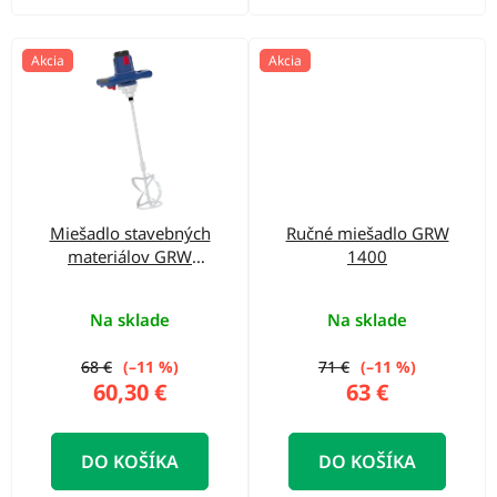
Akcia
Akcia
Miešadlo stavebných
Ručné miešadlo GRW
materiálov GRW
1400
1414.1
Na sklade
Na sklade
68 €
(–11 %)
71 €
(–11 %)
60,30 €
63 €
DO KOŠÍKA
DO KOŠÍKA