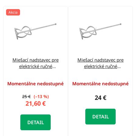
o
d
V
Akcia
u
ý
k
p
t
i
o
s
v
p
Miešací nadstavec pre
Miešací nadstavec pre
r
elektrické ručné
elektrické ručné
o
miešadlo GRW 1800,
miešadlo GRW 1800,
pravý chod
ľavý chod
d
Momentálne nedostupné
Momentálne nedostupné
u
25 €
(–13 %)
24 €
k
21,60 €
t
DETAIL
o
DETAIL
v