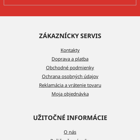
Z
á
ZÁKAZNÍCKY SERVIS
p
ä
Kontakty
t
Doprava a platba
i
Obchodné podmienky
e
Ochrana osobných údajov
Reklamácia a vrátenie tovaru
Moja objednávka
UŽITOČNÉ INFORMÁCIE
O nás