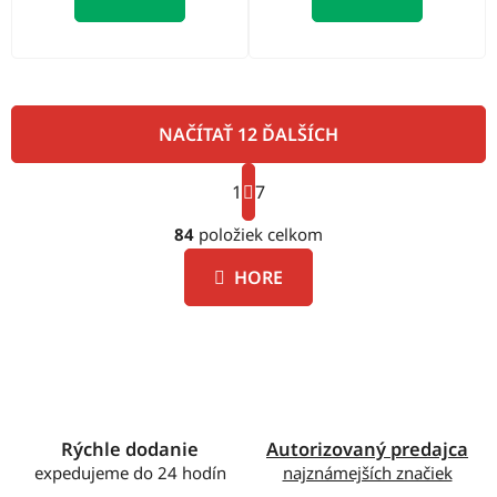
NAČÍTAŤ 12 ĎALŠÍCH
S
1
t
7
O
r
á
84
položiek celkom
v
n
l
k
HORE
á
o
d
v
a
a
c
n
i
i
e
e
p
Rýchle dodanie
Autorizovaný predajca
r
expedujeme do 24 hodín
najznámejších značiek
v