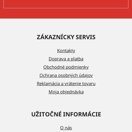
Z
á
ZÁKAZNÍCKY SERVIS
p
ä
Kontakty
t
Doprava a platba
i
Obchodné podmienky
e
Ochrana osobných údajov
Reklamácia a vrátenie tovaru
Moja objednávka
UŽITOČNÉ INFORMÁCIE
O nás