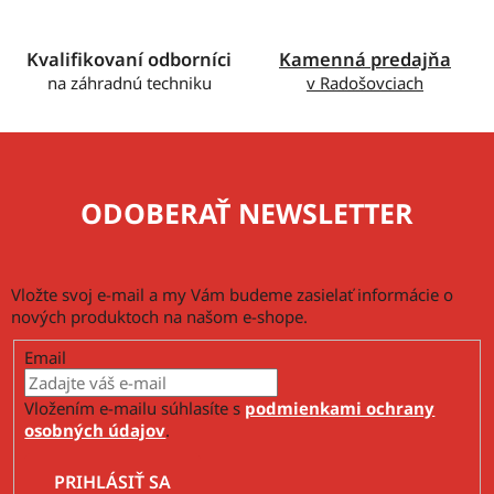
k
y
v
Kvalifikovaní odborníci
Kamenná predajňa
ý
na záhradnú techniku
v Radošovciach
p
i
s
u
ODOBERAŤ NEWSLETTER
Vložte svoj e-mail a my Vám budeme zasielať informácie o
nových produktoch na našom e-shope.
Email
Vložením e-mailu súhlasíte s
podmienkami ochrany
osobných údajov
.
PRIHLÁSIŤ SA