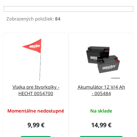
p
r
Zobrazených položiek:
84
o
d
V
u
ý
k
p
t
i
o
s
v
p
Vlajka pre štvorkolky -
Akumulátor 12 V/4 Ah
r
HECHT 0054700
- 005484
o
d
Momentálne nedostupné
Na sklade
u
9,99 €
14,99 €
k