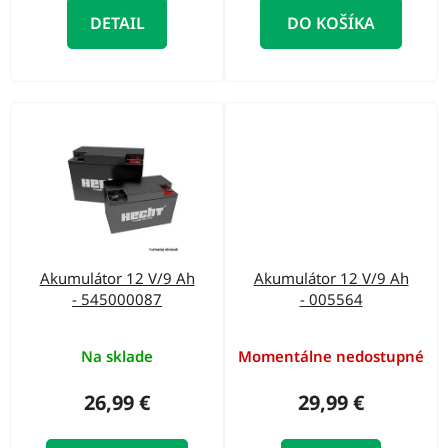
t
DETAIL
DO KOŠÍKA
o
v
Akumulátor 12 V/9 Ah
Akumulátor 12 V/9 Ah
- 545000087
- 005564
Na sklade
Momentálne nedostupné
26,99 €
29,99 €