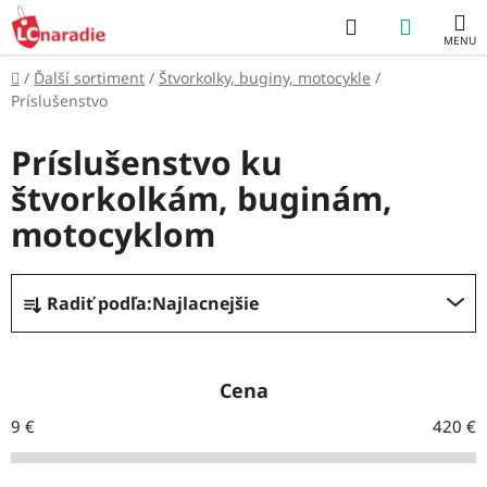
Prejsť
Hľadať
NÁKUP
na
obsah
KOŠÍK
Domov
/
Ďalší sortiment
/
Štvorkolky, buginy, motocykle
/
Príslušenstvo
Príslušenstvo ku
štvorkolkám, buginám,
motocyklom
R
Radiť podľa:
Najlacnejšie
a
d
e
Cena
n
9
€
420
€
i
e