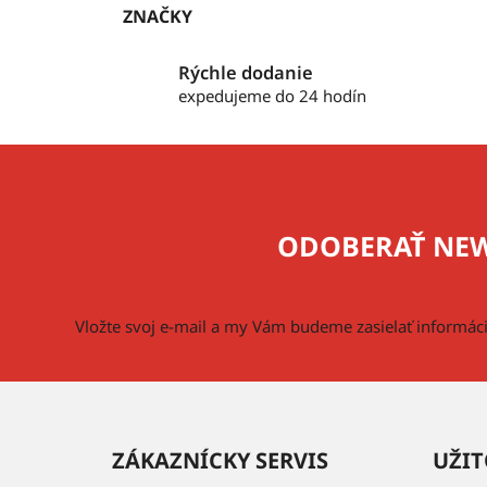
ZNAČKY
Rýchle dodanie
expedujeme do 24 hodín
Z
á
p
ODOBERAŤ NEW
ä
t
i
Vložte svoj e-mail a my Vám budeme zasielať informá
e
ZÁKAZNÍCKY SERVIS
UŽIT