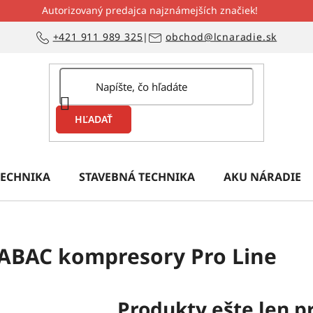
Autorizovaný predajca najznámejších značiek!
+421 911 989 325
|
obchod@lcnaradie.sk
HĽADAŤ
ECHNIKA
STAVEBNÁ TECHNIKA
AKU NÁRADIE
ABAC kompresory Pro Line
Produkty ešte len p