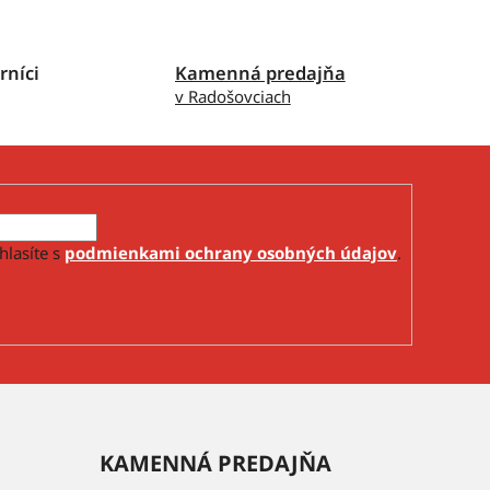
rníci
Kamenná predajňa
v Radošovciach
hlasíte s
podmienkami ochrany osobných údajov
.
KAMENNÁ PREDAJŇA