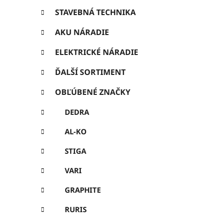
ó
ý
r
STAVEBNÁ TECHNIKA
p
i
e
AKU NÁRADIE
a
n
ELEKTRICKÉ NÁRADIE
e
ĎALŠÍ SORTIMENT
l
OBĽÚBENÉ ZNAČKY
DEDRA
AL-KO
STIGA
VARI
GRAPHITE
RURIS