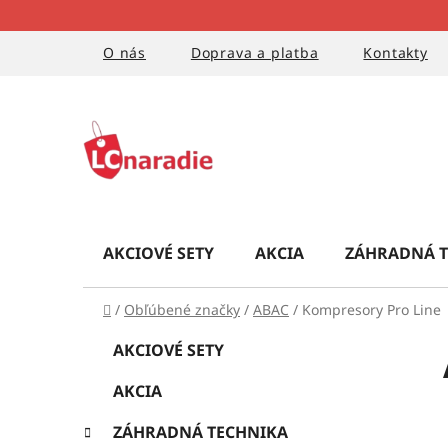
Prejsť
na
obsah
O nás
Doprava a platba
Kontakty
AKCIOVÉ SETY
AKCIA
ZÁHRADNÁ T
Domov
/
Obľúbené značky
/
ABAC
/
Kompresory Pro Line
B
K
Preskočiť
AKCIOVÉ SETY
a
kategórie
o
t
AKCIA
č
e
g
n
ZÁHRADNÁ TECHNIKA