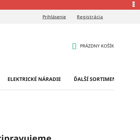
Prihlásenie
Registrácia
PRÁZDNY KOŠÍK
NÁKUPNÝ
KOŠÍK
ELEKTRICKÉ NÁRADIE
ĎALŠÍ SORTIMENT
OB
ripravujeme.