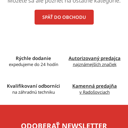
Môžete sa ale pozrieť na ostatné kategórie.
SPÄŤ DO OBCHODU
Rýchle dodanie
Autorizovaný predajca
expedujeme do 24 hodín
najznámejších značiek
Kvalifikovaní odborníci
Kamenná predajňa
na záhradnú techniku
v Radošovciach
ODOBERAŤ NEWSLETTER