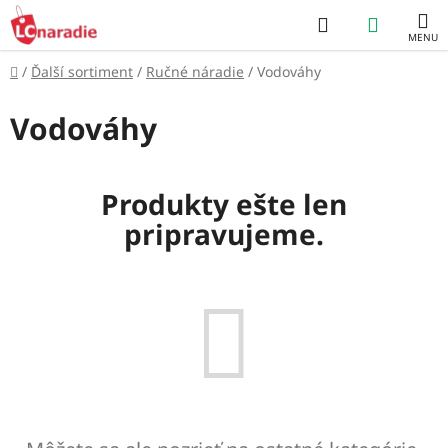
Prejsť
Hľadať
NÁKUP
na
obsah
KOŠÍK
Domov
/
Ďalší sortiment
/
Ručné náradie
/
Vodováhy
Vodováhy
Produkty ešte len
pripravujeme.