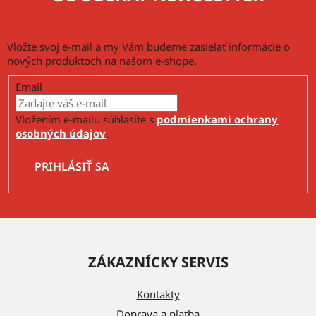
Vložte svoj e-mail a my Vám budeme zasielať informácie o
nových produktoch na našom e-shope.
Email
Vložením e-mailu súhlasíte s
podmienkami ochrany
osobných údajov
.
PRIHLÁSIŤ SA
Z
á
ZÁKAZNÍCKY SERVIS
p
ä
Kontakty
t
Doprava a platba