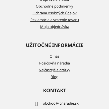
i
Obchodné podmienky
e
Ochrana osobných údajov
Reklamácia a vrátenie tovaru
Moja objednávka
UŽITOČNÉ INFORMÁCIE
O nás
Požičovňa náradia
Najčastejšie otázky
Blog
KONTAKT
obchod
@
lcnaradie.sk