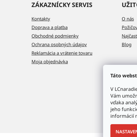
ZÁKAZNÍCKY SERVIS
UŽIT
Kontakty
O nás
Doprava a platba
Požičo
Obchodné podmienky
Najčast
Ochrana osobných údajov
Blog
Reklamácia a vrátenie tovaru
Moja objednávka
Táto webst
V LCnaradi
Vám umožni
vďaka analý
jeho funkci
informácií 
NASTAVE