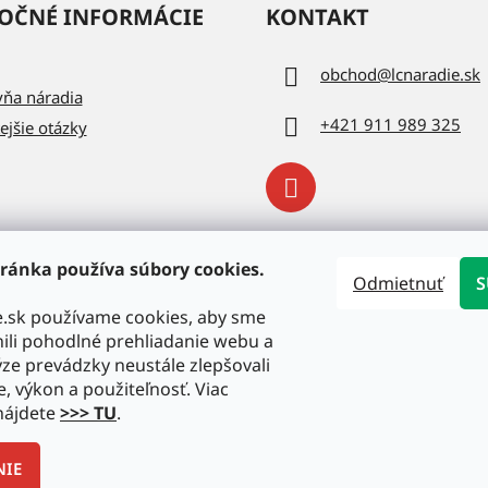
OČNÉ INFORMÁCIE
KONTAKT
obchod
@
lcnaradie.sk
vňa náradia
+421 911 989 325
ejšie otázky
ránka používa súbory cookies.
Odmietnuť
S
e.sk používame cookies, aby sme
li pohodlné prehliadanie webu a
ze prevádzky neustále zlepšovali
e, výkon a použiteľnosť. Viac
nájdete
>>> TU
.
NIE