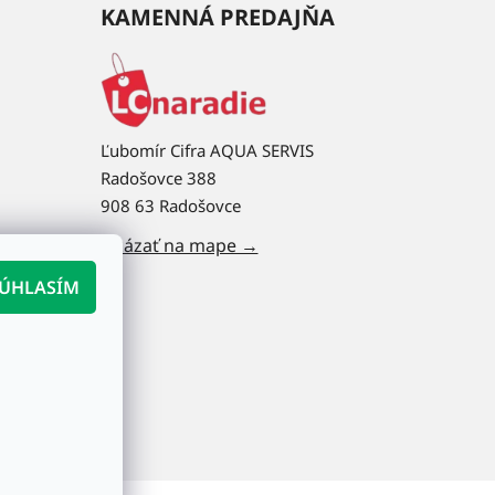
KAMENNÁ PREDAJŇA
Ľubomír Cifra AQUA SERVIS
Radošovce 388
908 63 Radošovce
Ukázať na mape →
ÚHLASÍM