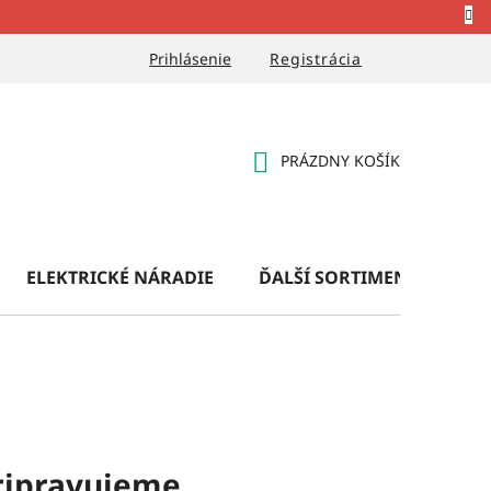
Prihlásenie
Registrácia
PRÁZDNY KOŠÍK
NÁKUPNÝ
KOŠÍK
ELEKTRICKÉ NÁRADIE
ĎALŠÍ SORTIMENT
OB
ripravujeme.