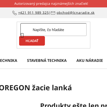
Autorizovaný predajca najznámejších značiek!
+421 911 989 325
|
obchod@lcnaradie.sk
HĽADAŤ
ECHNIKA
STAVEBNÁ TECHNIKA
AKU NÁRADIE
OREGON žacie lanká
Produkty ešte len p