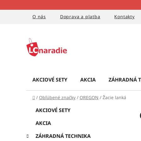
Prejsť
na
obsah
O nás
Doprava a platba
Kontakty
AKCIOVÉ SETY
AKCIA
ZÁHRADNÁ T
Domov
/
Obľúbené značky
/
OREGON
/
Žacie lanká
B
K
Preskočiť
AKCIOVÉ SETY
a
kategórie
o
t
AKCIA
č
e
g
n
ZÁHRADNÁ TECHNIKA