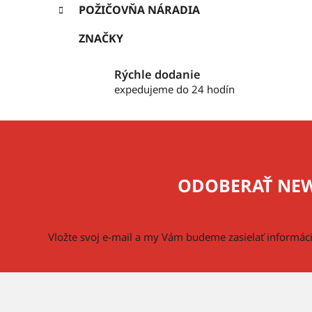
POŽIČOVŇA NÁRADIA
ZNAČKY
Rýchle dodanie
expedujeme do 24 hodín
Z
á
p
ODOBERAŤ NEW
ä
t
i
Vložte svoj e-mail a my Vám budeme zasielať informá
e