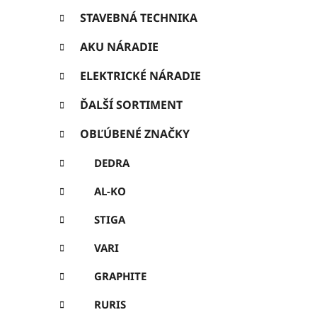
ó
ý
r
STAVEBNÁ TECHNIKA
p
i
e
AKU NÁRADIE
a
n
ELEKTRICKÉ NÁRADIE
e
ĎALŠÍ SORTIMENT
l
OBĽÚBENÉ ZNAČKY
DEDRA
AL-KO
STIGA
VARI
GRAPHITE
RURIS