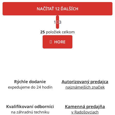
NAČÍTAŤ 12 ĎALŠÍCH
S
1
t
3
O
r
á
25
položiek celkom
v
n
l
k
HORE
á
o
d
v
a
a
c
n
i
i
e
e
p
Rýchle dodanie
Autorizovaný predajca
r
expedujeme do 24 hodín
najznámejších značiek
v
k
y
v
Kvalifikovaní odborníci
Kamenná predajňa
ý
na záhradnú techniku
v Radošovciach