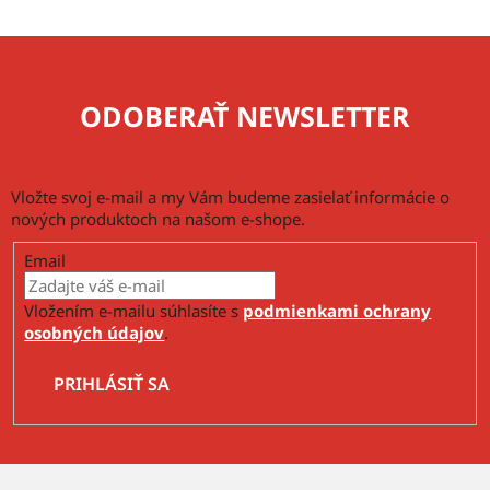
p
i
s
u
ODOBERAŤ NEWSLETTER
Vložte svoj e-mail a my Vám budeme zasielať informácie o
nových produktoch na našom e-shope.
Email
Vložením e-mailu súhlasíte s
podmienkami ochrany
osobných údajov
.
PRIHLÁSIŤ SA
Z