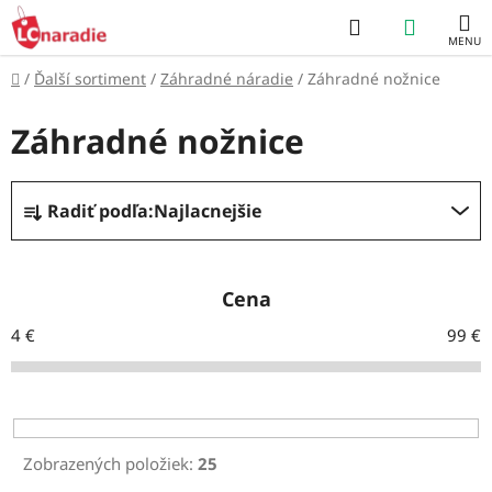
Prejsť
Hľadať
NÁKUP
na
obsah
KOŠÍK
Domov
/
Ďalší sortiment
/
Záhradné náradie
/
Záhradné nožnice
Záhradné nožnice
R
Radiť podľa:
Najlacnejšie
a
d
e
Cena
n
4
€
99
€
i
e
p
r
Zobrazených položiek:
25