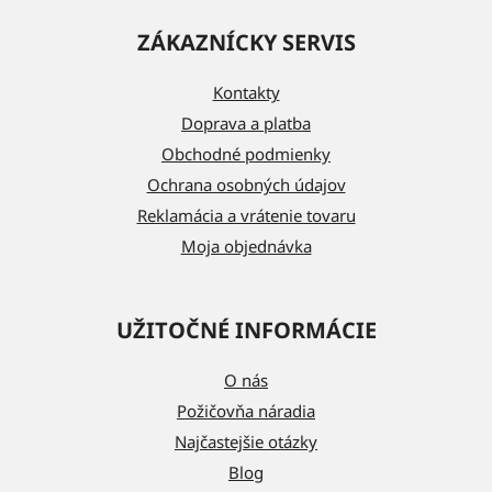
á
ZÁKAZNÍCKY SERVIS
p
ä
Kontakty
t
Doprava a platba
i
Obchodné podmienky
e
Ochrana osobných údajov
Reklamácia a vrátenie tovaru
Moja objednávka
UŽITOČNÉ INFORMÁCIE
O nás
Požičovňa náradia
Najčastejšie otázky
Blog