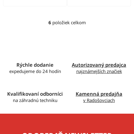
6
položiek celkom
O
v
l
á
d
a
c
Rýchle dodanie
Autorizovaný predajca
i
expedujeme do 24 hodín
najznámejších značiek
e
p
r
Kvalifikovaní odborníci
Kamenná predajňa
v
na záhradnú techniku
v Radošovciach
k
y
v
ý
p