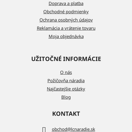
t
Doprava a platba
i
Obchodné podmienky
e
Ochrana osobných údajov
Reklamácia a vrátenie tovaru
Moja objednávka
UŽITOČNÉ INFORMÁCIE
O nás
Požičovňa náradia
Najčastejšie otázky
Blog
KONTAKT
obchod
@
lcnaradie.sk