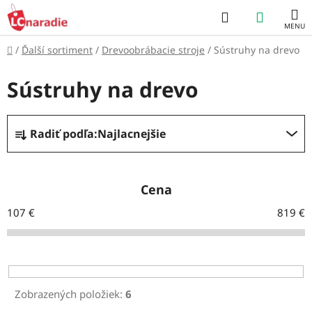
Prejsť
Hľadať
NÁKUP
na
obsah
KOŠÍK
Domov
/
Ďalší sortiment
/
Drevoobrábacie stroje
/
Sústruhy na drevo
Sústruhy na drevo
R
Radiť podľa:
Najlacnejšie
a
d
e
Cena
n
107
€
819
€
i
e
p
r
Zobrazených položiek:
6