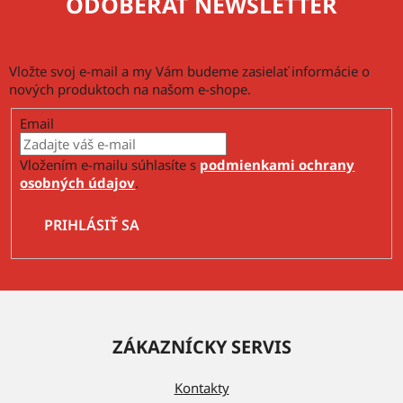
ODOBERAŤ NEWSLETTER
i
s
u
Vložte svoj e-mail a my Vám budeme zasielať informácie o
nových produktoch na našom e-shope.
Email
Vložením e-mailu súhlasíte s
podmienkami ochrany
osobných údajov
.
PRIHLÁSIŤ SA
Z
á
ZÁKAZNÍCKY SERVIS
p
ä
Kontakty