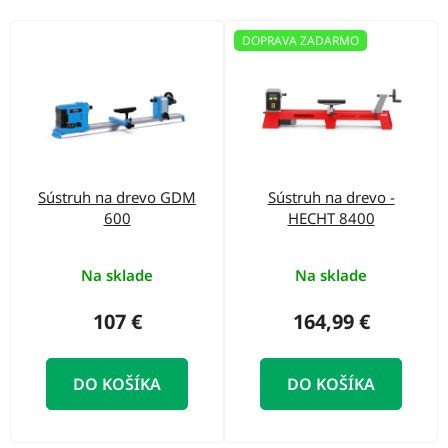
o
d
V
DOPRAVA ZADARMO
u
ý
k
p
t
i
o
s
v
p
Sústruh na drevo GDM
Sústruh na drevo -
r
600
HECHT 8400
o
d
Na sklade
Na sklade
u
107 €
164,99 €
k
t
DO KOŠÍKA
DO KOŠÍKA
o
v