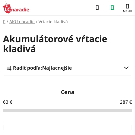
Prejsť
Hľadať
NÁKUP
na
obsah
KOŠÍK
Domov
/
AKU náradie
/
Vŕtacie kladivá
Akumulátorové vŕtacie
kladivá
R
Radiť podľa:
Najlacnejšie
a
d
e
Cena
n
63
€
287
€
i
e
p