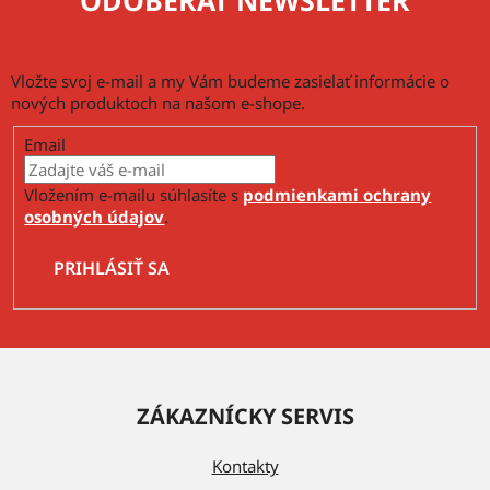
ODOBERAŤ NEWSLETTER
i
s
u
Vložte svoj e-mail a my Vám budeme zasielať informácie o
nových produktoch na našom e-shope.
Email
Vložením e-mailu súhlasíte s
podmienkami ochrany
osobných údajov
.
PRIHLÁSIŤ SA
Z
á
ZÁKAZNÍCKY SERVIS
p
ä
Kontakty