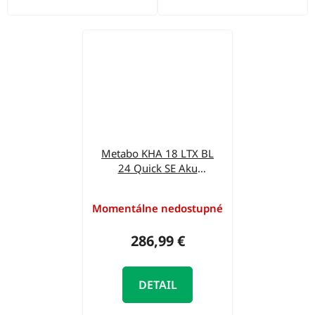
Metabo KHA 18 LTX BL
24 Quick SE Aku
vŕtacie kladivo
600149850
Momentálne nedostupné
286,99 €
DETAIL