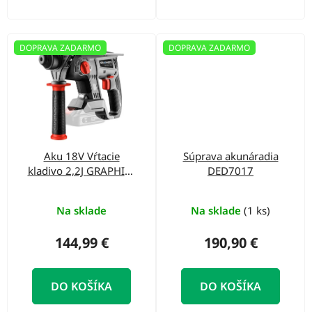
v
DOPRAVA ZADARMO
DOPRAVA ZADARMO
Aku 18V Vŕtacie
Súprava akunáradia
kladivo 2,2J GRAPHITE
DED7017
ENERGY+ 58G027
Na sklade
Na sklade
(1 ks)
144,99 €
190,90 €
DO KOŠÍKA
DO KOŠÍKA