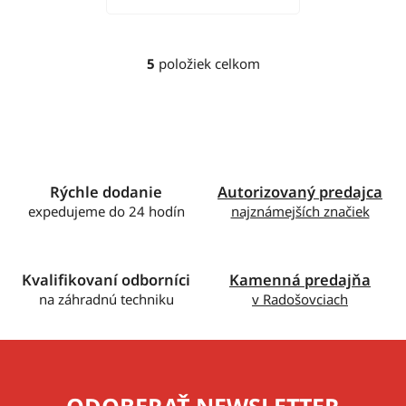
5
položiek celkom
O
v
l
á
d
a
c
Rýchle dodanie
Autorizovaný predajca
i
expedujeme do 24 hodín
najznámejších značiek
e
p
r
Kvalifikovaní odborníci
Kamenná predajňa
v
na záhradnú techniku
v Radošovciach
k
y
v
ý
p