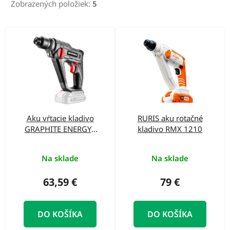
r
Zobrazených položiek:
5
o
d
V
u
ý
k
p
t
i
o
s
v
p
Aku vŕtacie kladivo
RURIS aku rotačné
r
GRAPHITE ENERGY+
kladivo RMX 1210
o
SDS 58G009
d
Na sklade
Na sklade
u
63,59 €
79 €
k
t
DO KOŠÍKA
DO KOŠÍKA
o