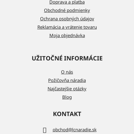
t
Doprava a platba
i
Obchodné podmienky
e
Ochrana osobných údajov
Reklamácia a vrátenie tovaru
Moja objednávka
UŽITOČNÉ INFORMÁCIE
O nás
Požičovňa náradia
Najčastejšie otázky
Blog
KONTAKT
obchod
@
lcnaradie.sk