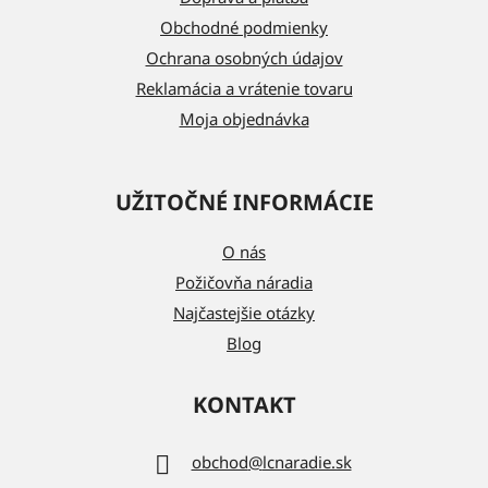
i
Obchodné podmienky
e
Ochrana osobných údajov
Reklamácia a vrátenie tovaru
Moja objednávka
UŽITOČNÉ INFORMÁCIE
O nás
Požičovňa náradia
Najčastejšie otázky
Blog
KONTAKT
obchod
@
lcnaradie.sk