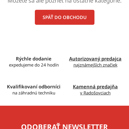
Môžete sa ale pozrieť na ostatné kategórie.
SPÄŤ DO OBCHODU
Rýchle dodanie
Autorizovaný predajca
expedujeme do 24 hodín
najznámejších značiek
Kvalifikovaní odborníci
Kamenná predajňa
na záhradnú techniku
v Radošovciach
ODOBERAŤ NEWSLETTER