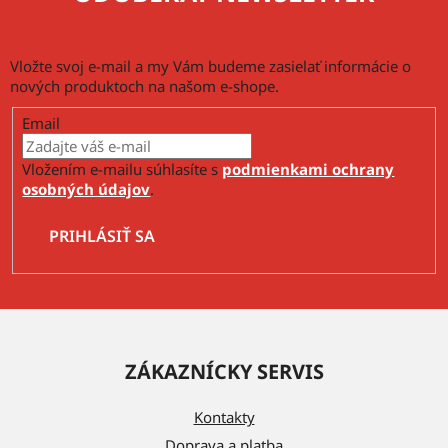
Vložte svoj e-mail a my Vám budeme zasielať informácie o
nových produktoch na našom e-shope.
Email
Vložením e-mailu súhlasíte s
podmienkami ochrany
osobných údajov
.
PRIHLÁSIŤ SA
Z
á
ZÁKAZNÍCKY SERVIS
p
ä
Kontakty
t
Doprava a platba