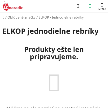
Prejsť
Hľadať
NÁKUP
na
obsah
KOŠÍK
Domov
/
Obľúbené značky
/
ELKOP
/
Jednodielne rebríky
ELKOP jednodielne rebríky
Produkty ešte len
pripravujeme.