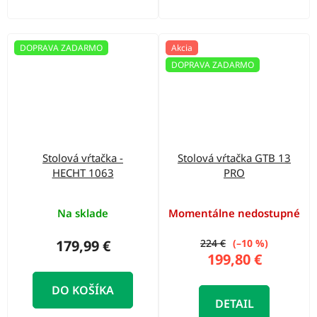
DOPRAVA ZADARMO
Akcia
DOPRAVA ZADARMO
Stolová vŕtačka -
Stolová vŕtačka GTB 13
HECHT 1063
PRO
Na sklade
Momentálne nedostupné
179,99 €
224 €
(–10 %)
199,80 €
DO KOŠÍKA
DETAIL