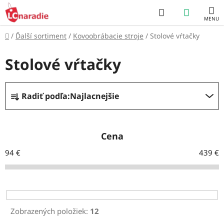
Prejsť
Hľadať
NÁKUP
na
obsah
KOŠÍK
Domov
/
Ďalší sortiment
/
Kovoobrábacie stroje
/
Stolové vŕtačky
Stolové vŕtačky
R
Radiť podľa:
Najlacnejšie
a
d
e
Cena
n
94
€
439
€
i
e
p
r
Zobrazených položiek:
12