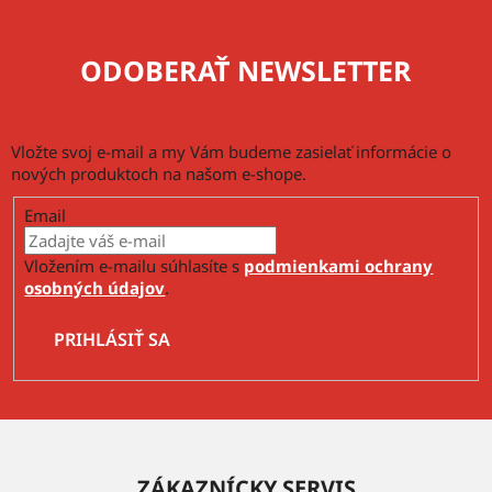
v
ý
p
ODOBERAŤ NEWSLETTER
i
s
u
Vložte svoj e-mail a my Vám budeme zasielať informácie o
nových produktoch na našom e-shope.
Email
Vložením e-mailu súhlasíte s
podmienkami ochrany
osobných údajov
.
PRIHLÁSIŤ SA
Z
á
ZÁKAZNÍCKY SERVIS