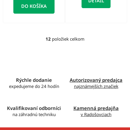
DETAIL
DO KOŠÍKA
12
položiek celkom
O
v
l
á
d
a
c
Rýchle dodanie
Autorizovaný predajca
i
expedujeme do 24 hodín
najznámejších značiek
e
p
r
Kvalifikovaní odborníci
Kamenná predajňa
v
na záhradnú techniku
v Radošovciach
k
y