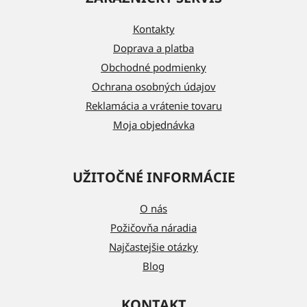
p
ä
Kontakty
t
Doprava a platba
i
Obchodné podmienky
e
Ochrana osobných údajov
Reklamácia a vrátenie tovaru
Moja objednávka
UŽITOČNÉ INFORMÁCIE
O nás
Požičovňa náradia
Najčastejšie otázky
Blog
KONTAKT