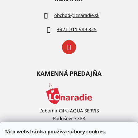
obchod
@
lcnaradie.sk
+421 911 989 325
KAMENNÁ PREDAJŇA
Ľubomír Cifra AQUA SERVIS
Radošovce 388
908 63 Radošovce
Táto webstránka používa súbory cookies.
Ukázať na mape →