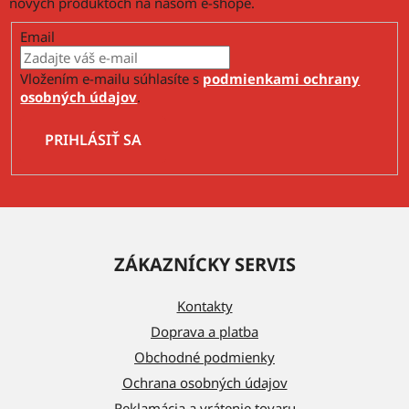
nových produktoch na našom e-shope.
Email
Vložením e-mailu súhlasíte s
podmienkami ochrany
osobných údajov
.
PRIHLÁSIŤ SA
Z
á
ZÁKAZNÍCKY SERVIS
p
ä
Kontakty
t
Doprava a platba
i
Obchodné podmienky
e
Ochrana osobných údajov
Reklamácia a vrátenie tovaru