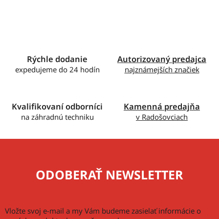
v
l
á
d
a
c
Rýchle dodanie
Autorizovaný predajca
i
expedujeme do 24 hodín
najznámejších značiek
e
p
r
Kvalifikovaní odborníci
Kamenná predajňa
v
na záhradnú techniku
v Radošovciach
k
y
v
ý
p
ODOBERAŤ NEWSLETTER
i
s
u
Vložte svoj e-mail a my Vám budeme zasielať informácie o