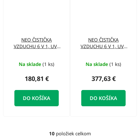
NEO ČISTIČKA
NEO ČISTIČKA
VZDUCHU 6 V 1, UVC
VZDUCHU 6 V 1, UVC
lampa, ionizátor 90-
lampa, ionizátor 90-
127
125
Na sklade
(1 ks)
Na sklade
(1 ks)
180,81 €
377,63 €
DO KOŠÍKA
DO KOŠÍKA
10
položiek celkom
O