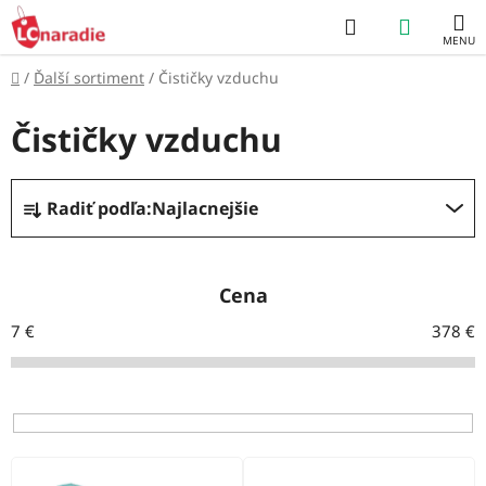
Prejsť
Hľadať
NÁKUP
na
obsah
KOŠÍK
Domov
/
Ďalší sortiment
/
Čističky vzduchu
Čističky vzduchu
R
Radiť podľa:
Najlacnejšie
a
d
e
Cena
n
7
€
378
€
i
e
p
r
V