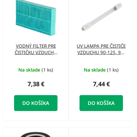
o
ý
d
p
u
i
k
s
t
p
o
VODNÝ FILTER PRE
UV LAMPA PRE ČISTIČE
r
ČISTIČKU VZDUCHU
VZDUCHU 90-125, 90-
v
o
90-125
127
d
Na sklade
(1 ks)
Na sklade
(1 ks)
u
7,38 €
7,44 €
k
t
DO KOŠÍKA
DO KOŠÍKA
o
v