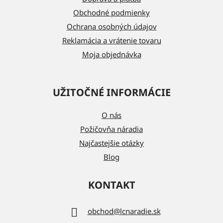
i
Obchodné podmienky
e
Ochrana osobných údajov
Reklamácia a vrátenie tovaru
Moja objednávka
UŽITOČNÉ INFORMÁCIE
O nás
Požičovňa náradia
Najčastejšie otázky
Blog
KONTAKT
obchod
@
lcnaradie.sk