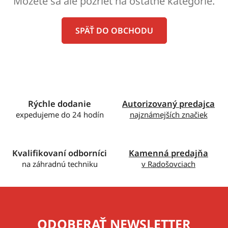
Môžete sa ale pozrieť na ostatné kategórie.
SPÄŤ DO OBCHODU
Rýchle dodanie
Autorizovaný predajca
expedujeme do 24 hodín
najznámejších značiek
Kvalifikovaní odborníci
Kamenná predajňa
na záhradnú techniku
v Radošovciach
ODOBERAŤ NEWSLETTER