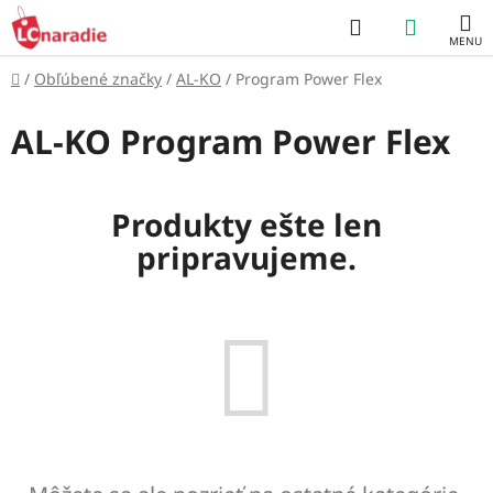
Prejsť
Hľadať
NÁKUP
na
obsah
KOŠÍK
Domov
/
Obľúbené značky
/
AL-KO
/
Program Power Flex
AL-KO Program Power Flex
Produkty ešte len
pripravujeme.