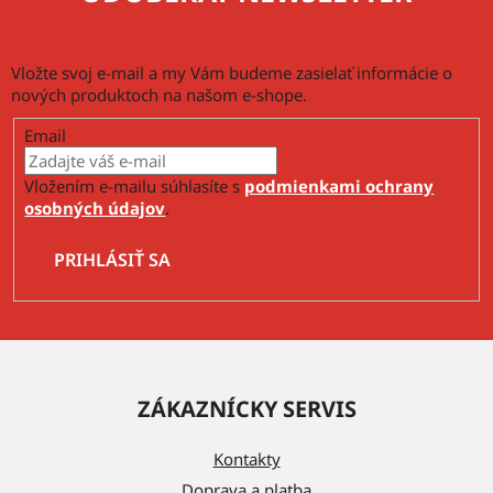
Vložte svoj e-mail a my Vám budeme zasielať informácie o
nových produktoch na našom e-shope.
Email
Vložením e-mailu súhlasíte s
podmienkami ochrany
osobných údajov
.
PRIHLÁSIŤ SA
Z
á
ZÁKAZNÍCKY SERVIS
p
ä
Kontakty
t
Doprava a platba