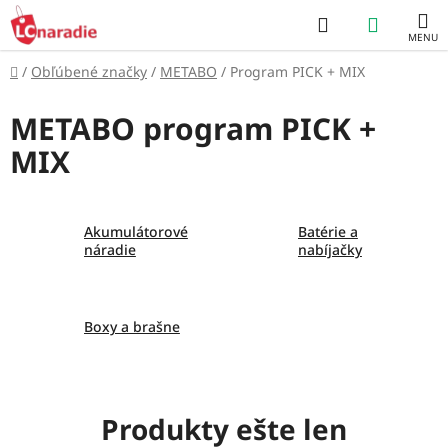
Prejsť
Hľadať
NÁKUP
na
obsah
KOŠÍK
Domov
/
Obľúbené značky
/
METABO
/
Program PICK + MIX
METABO program PICK +
MIX
Akumulátorové
Batérie a
náradie
nabíjačky
Boxy a brašne
Produkty ešte len