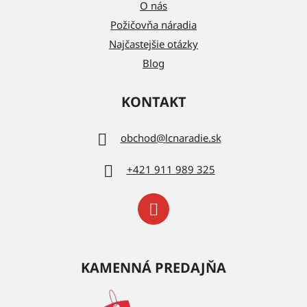
O nás
Požičovňa náradia
Najčastejšie otázky
Blog
KONTAKT
obchod
@
lcnaradie.sk
+421 911 989 325
KAMENNÁ PREDAJŇA