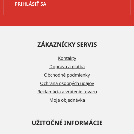
PRIHLÁSIŤ SA
Z
á
ZÁKAZNÍCKY SERVIS
p
ä
Kontakty
t
Doprava a platba
i
Obchodné podmienky
e
Ochrana osobných údajov
Reklamácia a vrátenie tovaru
Moja objednávka
UŽITOČNÉ INFORMÁCIE