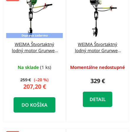
o
ý
d
p
u
i
k
s
t
Doprava zadarmo
p
o
WEIMA Štvortaktný
WEIMA Štvortaktný
r
lodný motor Grunwelt
lodný motor Grunwelt
v
o
GW-140FC
GW-170FC
d
Na sklade
(1 ks)
Momentálne nedostupné
u
259 €
(–20 %)
329 €
k
207,20 €
t
DETAIL
o
DO KOŠÍKA
v