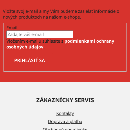
u
Vložte svoj e-mail a my Vám budeme zasielať informácie o
nových produktoch na našom e-shope.
Email
Vložením e-mailu súhlasíte s
podmienkami ochrany
osobných údajov
.
PRIHLÁSIŤ SA
Z
á
ZÁKAZNÍCKY SERVIS
p
ä
Kontakty
t
Doprava a platba
i
Obchodné podmienky