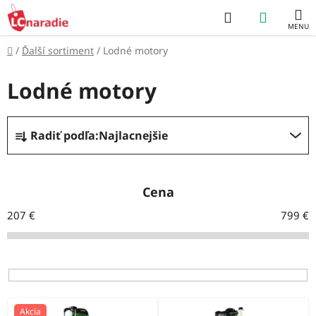
Prejsť
Hľadať
NÁKUP
na
obsah
KOŠÍK
Domov
/
Ďalší sortiment
/
Lodné motory
Lodné motory
R
Radiť podľa:
Najlacnejšie
a
d
e
Cena
n
207
€
799
€
i
e
p
r
V
Akcia