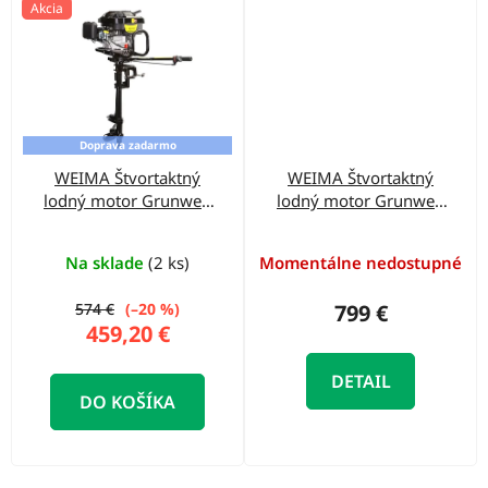
Akcia
Doprava zadarmo
WEIMA Štvortaktný
WEIMA Štvortaktný
lodný motor Grunwelt
lodný motor Grunwelt
GW-200FC
GW-200FCR
Na sklade
(2 ks)
Momentálne nedostupné
574 €
(–20 %)
799 €
459,20 €
DETAIL
DO KOŠÍKA