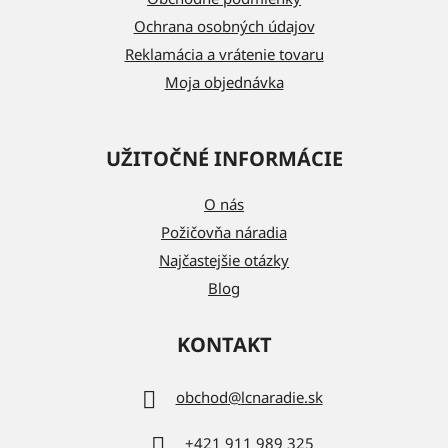
e
Ochrana osobných údajov
Reklamácia a vrátenie tovaru
Moja objednávka
UŽITOČNÉ INFORMÁCIE
O nás
Požičovňa náradia
Najčastejšie otázky
Blog
KONTAKT
obchod
@
lcnaradie.sk
+421 911 989 325