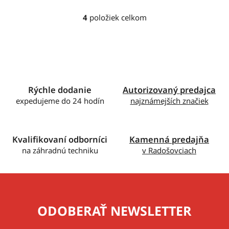
4
položiek celkom
O
v
l
á
d
a
c
Rýchle dodanie
Autorizovaný predajca
i
expedujeme do 24 hodín
najznámejších značiek
e
p
r
Kvalifikovaní odborníci
Kamenná predajňa
v
na záhradnú techniku
v Radošovciach
k
y
v
ý
p
ODOBERAŤ NEWSLETTER
i
s