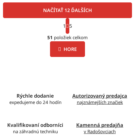
NAČÍTAŤ 12 ĎALŠÍCH
S
1
t
5
O
r
á
51
položiek celkom
v
n
l
k
HORE
á
o
d
v
a
a
c
n
i
i
e
e
p
Rýchle dodanie
Autorizovaný predajca
r
expedujeme do 24 hodín
najznámejších značiek
v
k
y
v
Kvalifikovaní odborníci
Kamenná predajňa
ý
na záhradnú techniku
v Radošovciach