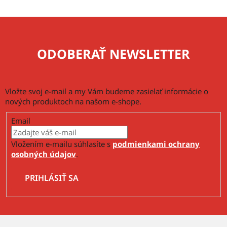
p
i
s
u
ODOBERAŤ NEWSLETTER
Vložte svoj e-mail a my Vám budeme zasielať informácie o
nových produktoch na našom e-shope.
Email
Vložením e-mailu súhlasíte s
podmienkami ochrany
osobných údajov
.
PRIHLÁSIŤ SA
Z