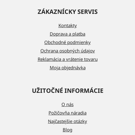
á
ZÁKAZNÍCKY SERVIS
p
ä
Kontakty
t
Doprava a platba
i
Obchodné podmienky
e
Ochrana osobných údajov
Reklamácia a vrátenie tovaru
Moja objednávka
UŽITOČNÉ INFORMÁCIE
O nás
Požičovňa náradia
Najčastejšie otázky
Blog