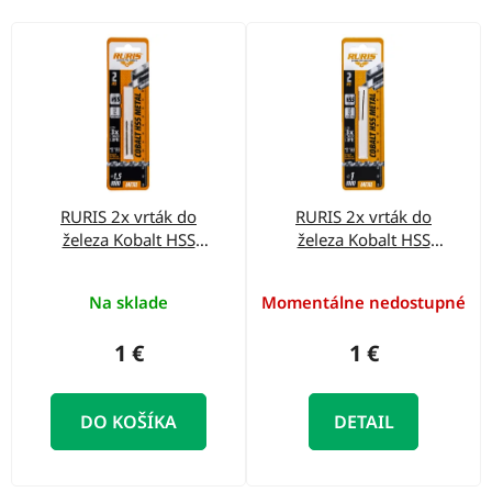
o
d
V
u
ý
k
p
t
i
o
s
v
p
RURIS 2x vrták do
RURIS 2x vrták do
r
železa Kobalt HSS
železa Kobalt HSS
o
1,5mm
1mm
d
Na sklade
Momentálne nedostupné
u
1 €
1 €
k
t
DO KOŠÍKA
DETAIL
o
v