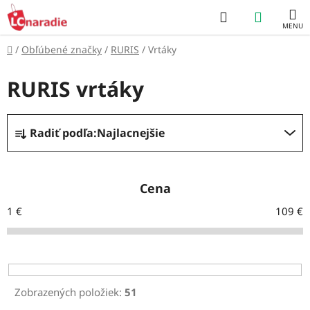
Prejsť
Hľadať
NÁKUP
na
obsah
KOŠÍK
Domov
/
Obľúbené značky
/
RURIS
/
Vrtáky
RURIS vrtáky
R
Radiť podľa:
Najlacnejšie
a
d
e
Cena
n
1
€
109
€
i
e
p
r
Zobrazených položiek:
51