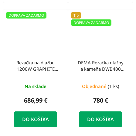
DOPRAVA ZADARMO
Tip
DOPRAVA ZADARMO
Rezačka na dlažbu
DEMA Rezačka dlažby
1200W GRAPHITE
a kameňa DWB400
59G887
25097D
Na sklade
Objednané
(1 ks)
686,99 €
780 €
DO KOŠÍKA
DO KOŠÍKA