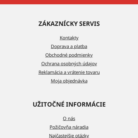
Z
á
ZÁKAZNÍCKY SERVIS
p
ä
Kontakty
t
Doprava a platba
i
Obchodné podmienky
e
Ochrana osobných údajov
Reklamácia a vrátenie tovaru
Moja objednávka
UŽITOČNÉ INFORMÁCIE
O nás
Požičovňa náradia
Najčastejšie otázky