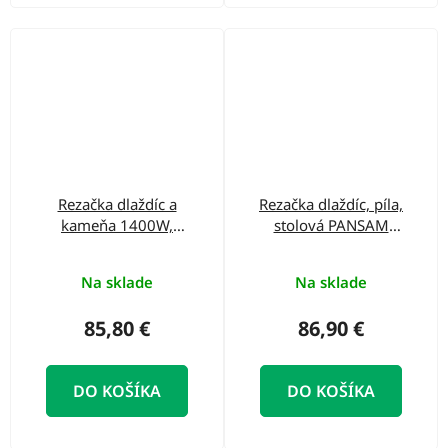
Rezačka dlaždíc a
Rezačka dlaždíc, píla,
kameňa 1400W,
stolová PANSAM
125mm 59G888
A044010 600W
GRAPHITE
180mm kotúč
Na sklade
Na sklade
85,80 €
86,90 €
DO KOŠÍKA
DO KOŠÍKA