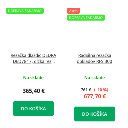
DOPRAVA ZADARMO
Akcia
DOPRAVA ZADARMO
Rezačka dlaždíc DEDRA
Radiálna rezačka
DED7817, dĺžka rezu
obkladov RFS 300
720 mm
Na sklade
Na sklade
365,40 €
761 €
(–10 %)
677,70 €
DO KOŠÍKA
DO KOŠÍKA