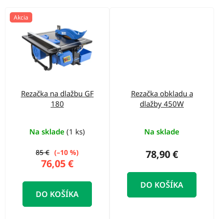
Akcia
Rezačka na dlažbu GF
Rezačka obkladu a
180
dlažby 450W
Na sklade
(1 ks)
Na sklade
85 €
(–10 %)
78,90 €
76,05 €
DO KOŠÍKA
DO KOŠÍKA