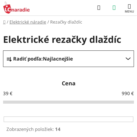
Prejsť
Hľadať
NÁKUP
na
obsah
KOŠÍK
Domov
/
Elektrické náradie
/
Rezačky dlaždíc
Elektrické rezačky dlaždíc
R
Radiť podľa:
Najlacnejšie
a
d
e
Cena
n
39
€
990
€
i
e
p
r
Zobrazených položiek:
14