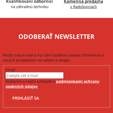
v
Kvalifikovaní odborníci
Kamenná predajňa
ý
na záhradnú techniku
v Radošovciach
p
i
s
u
ODOBERAŤ NEWSLETTER
Vložte svoj e-mail a my Vám budeme zasielať informácie o
nových produktoch na našom e-shope.
Email
Vložením e-mailu súhlasíte s
podmienkami ochrany
osobných údajov
.
PRIHLÁSIŤ SA