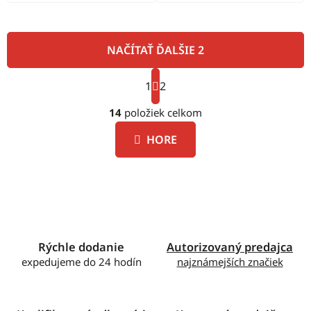
NAČÍTAŤ ĎALŠIE 2
S
1
t
2
O
r
á
14
položiek celkom
v
n
l
k
HORE
á
o
d
v
a
a
c
n
i
i
e
e
p
Rýchle dodanie
Autorizovaný predajca
r
expedujeme do 24 hodín
najznámejších značiek
v
k
y