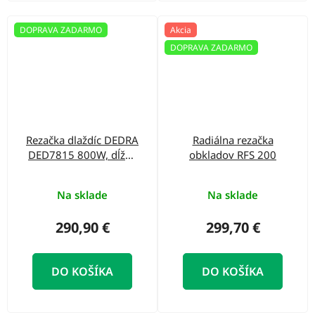
DOPRAVA ZADARMO
Akcia
DOPRAVA ZADARMO
Rezačka dlaždíc DEDRA
Radiálna rezačka
DED7815 800W, dĺžka
obkladov RFS 200
rezu 620 mm
Na sklade
Na sklade
290,90 €
299,70 €
DO KOŠÍKA
DO KOŠÍKA