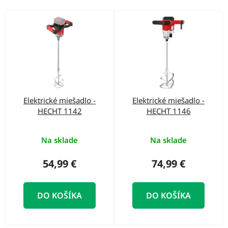
o
d
V
u
ý
k
p
t
i
o
s
v
p
Elektrické miešadlo -
Elektrické miešadlo -
r
HECHT 1142
HECHT 1146
o
d
Na sklade
Na sklade
u
54,99 €
74,99 €
k
t
DO KOŠÍKA
DO KOŠÍKA
o
v