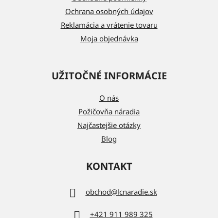
e
Ochrana osobných údajov
Reklamácia a vrátenie tovaru
Moja objednávka
UŽITOČNÉ INFORMÁCIE
O nás
Požičovňa náradia
Najčastejšie otázky
Blog
KONTAKT
obchod
@
lcnaradie.sk
+421 911 989 325