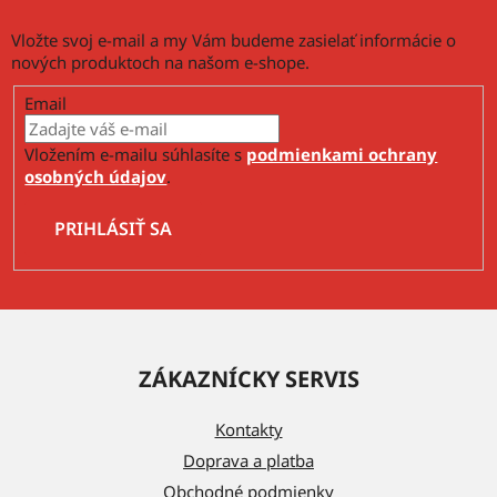
u
Vložte svoj e-mail a my Vám budeme zasielať informácie o
nových produktoch na našom e-shope.
Email
Vložením e-mailu súhlasíte s
podmienkami ochrany
osobných údajov
.
PRIHLÁSIŤ SA
Z
á
ZÁKAZNÍCKY SERVIS
p
ä
Kontakty
t
Doprava a platba
i
Obchodné podmienky