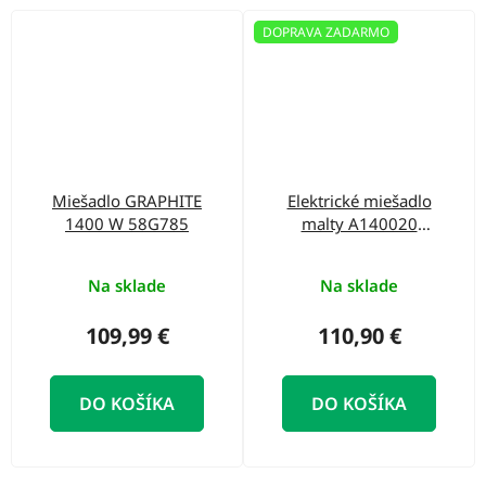
DOPRAVA ZADARMO
Miešadlo GRAPHITE
Elektrické miešadlo
1400 W 58G785
malty A140020
PANSAM 1400W
Na sklade
Na sklade
109,99 €
110,90 €
DO KOŠÍKA
DO KOŠÍKA