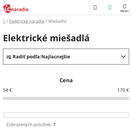
Prejsť
Hľadať
NÁKUP
na
obsah
KOŠÍK
Domov
/
Elektrické náradie
/
Miešadlá
Elektrické miešadlá
R
Radiť podľa:
Najlacnejšie
a
d
e
Cena
n
54
€
170
€
i
e
p
r
Zobrazených položiek:
7