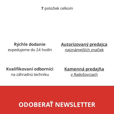
7
položiek celkom
O
v
l
á
d
a
c
Rýchle dodanie
Autorizovaný predajca
i
expedujeme do 24 hodín
najznámejších značiek
e
p
r
Kvalifikovaní odborníci
Kamenná predajňa
v
na záhradnú techniku
v Radošovciach
k
y
v
ý
p
ODOBERAŤ NEWSLETTER
i
s