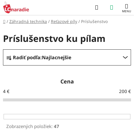
Prejsť
Hľadať
NÁKUP
na
obsah
KOŠÍK
Domov
/
Záhradná technika
/
Reťazové píly
/
Príslušenstvo
Príslušenstvo ku pílam
R
Radiť podľa:
Najlacnejšie
a
d
e
Cena
n
4
€
200
€
i
e
p
r
Zobrazených položiek:
47