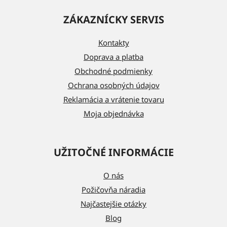
á
ZÁKAZNÍCKY SERVIS
p
ä
Kontakty
t
Doprava a platba
i
Obchodné podmienky
e
Ochrana osobných údajov
Reklamácia a vrátenie tovaru
Moja objednávka
UŽITOČNÉ INFORMÁCIE
O nás
Požičovňa náradia
Najčastejšie otázky
Blog