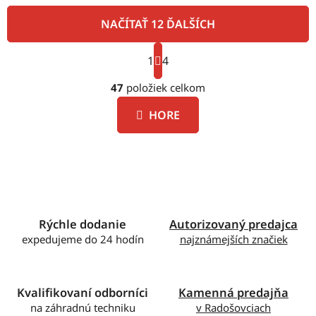
NAČÍTAŤ 12 ĎALŠÍCH
S
1
t
4
O
r
á
47
položiek celkom
v
n
l
k
HORE
á
o
d
v
a
a
c
n
i
i
e
e
p
Rýchle dodanie
Autorizovaný predajca
r
expedujeme do 24 hodín
najznámejších značiek
v
k
y
v
Kvalifikovaní odborníci
Kamenná predajňa
ý
na záhradnú techniku
v Radošovciach