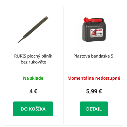
o
d
V
u
ý
k
p
t
i
o
s
v
p
RURIS plochý pilník
Plastová bandaska 5l
r
bez rukoväte
o
d
Na sklade
Momentálne nedostupné
u
4 €
5,99 €
k
t
DO KOŠÍKA
DETAIL
o
v