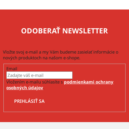
p
i
s
u
ODOBERAŤ NEWSLETTER
Vložte svoj e-mail a my Vám budeme zasielať informácie o
nových produktoch na našom e-shope.
Email
Vložením e-mailu súhlasíte s
podmienkami ochrany
osobných údajov
.
PRIHLÁSIŤ SA
Z