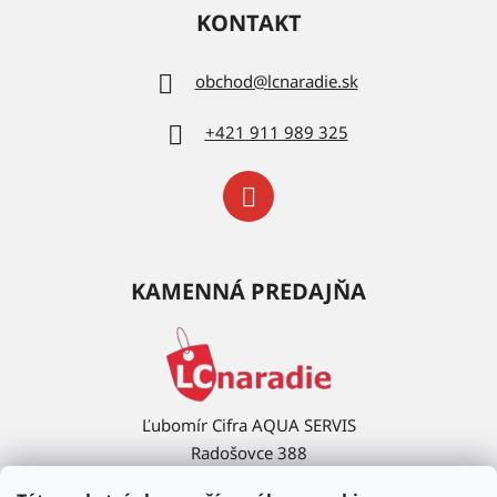
KONTAKT
obchod
@
lcnaradie.sk
+421 911 989 325
KAMENNÁ PREDAJŇA
Ľubomír Cifra AQUA SERVIS
Radošovce 388
908 63 Radošovce