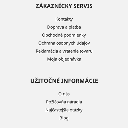
á
ZÁKAZNÍCKY SERVIS
p
ä
Kontakty
t
Doprava a platba
i
Obchodné podmienky
e
Ochrana osobných údajov
Reklamácia a vrátenie tovaru
Moja objednávka
UŽITOČNÉ INFORMÁCIE
O nás
Požičovňa náradia
Najčastejšie otázky
Blog