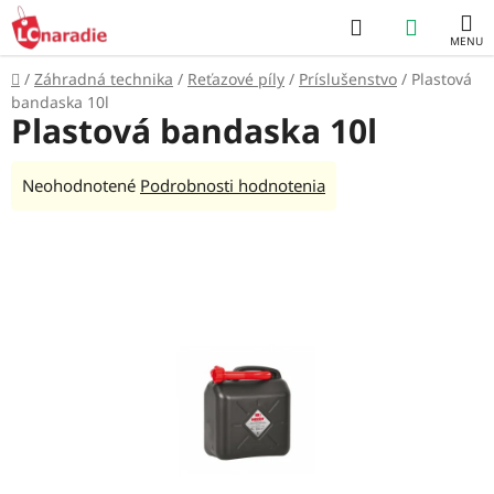
Prejsť
Hľadať
NÁKUP
na
obsah
KOŠÍK
Domov
/
Záhradná technika
/
Reťazové píly
/
Príslušenstvo
/
Plastová
bandaska 10l
Plastová bandaska 10l
Priemerné
Neohodnotené
Podrobnosti hodnotenia
hodnotenie
produktu
je
0,0
z
5
hviezdičiek.