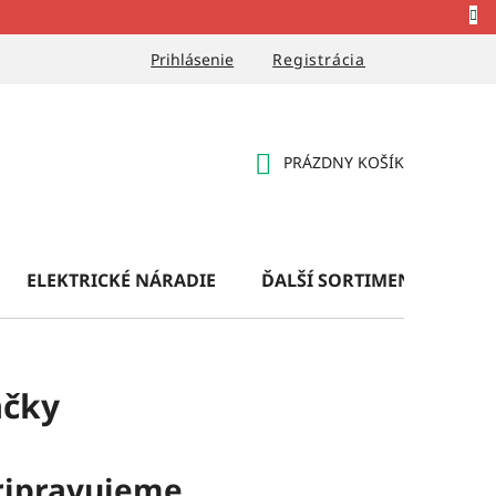
Prihlásenie
Registrácia
PRÁZDNY KOŠÍK
NÁKUPNÝ
KOŠÍK
ELEKTRICKÉ NÁRADIE
ĎALŠÍ SORTIMENT
OB
ačky
ripravujeme.