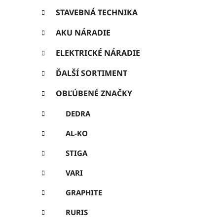
ó
ý
r
STAVEBNÁ TECHNIKA
p
i
e
AKU NÁRADIE
a
n
ELEKTRICKÉ NÁRADIE
e
ĎALŠÍ SORTIMENT
l
OBĽÚBENÉ ZNAČKY
DEDRA
AL-KO
STIGA
VARI
GRAPHITE
RURIS