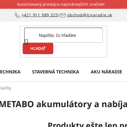
Autorizovaný predajca najznámejších značiek!
+421 911 989 325
|
obchod@lcnaradie.sk
HĽADAŤ
ECHNIKA
STAVEBNÁ TECHNIKA
AKU NÁRADIE
íjačky
METABO akumulátory a nabíj
Produkty ešte len p