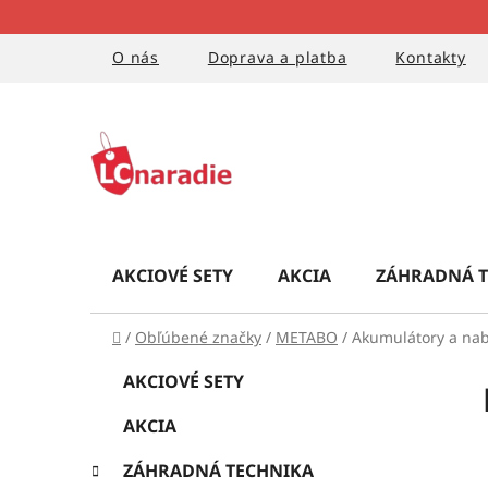
Prejsť
na
obsah
O nás
Doprava a platba
Kontakty
AKCIOVÉ SETY
AKCIA
ZÁHRADNÁ T
Domov
/
Obľúbené značky
/
METABO
/
Akumulátory a nab
B
K
Preskočiť
AKCIOVÉ SETY
a
kategórie
o
t
AKCIA
č
e
g
n
ZÁHRADNÁ TECHNIKA