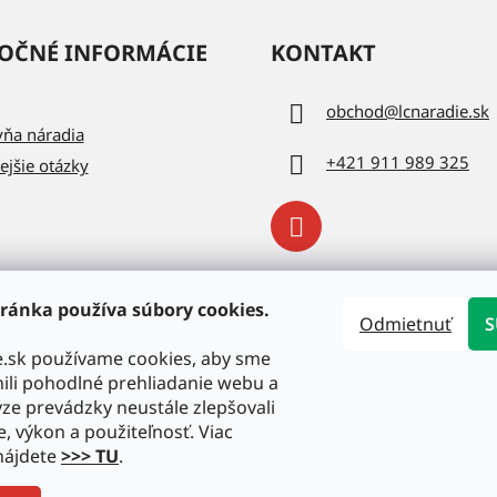
OČNÉ INFORMÁCIE
KONTAKT
obchod
@
lcnaradie.sk
vňa náradia
+421 911 989 325
ejšie otázky
ránka používa súbory cookies.
Odmietnuť
S
e.sk používame cookies, aby sme
li pohodlné prehliadanie webu a
ze prevádzky neustále zlepšovali
e, výkon a použiteľnosť. Viac
nájdete
>>> TU
.