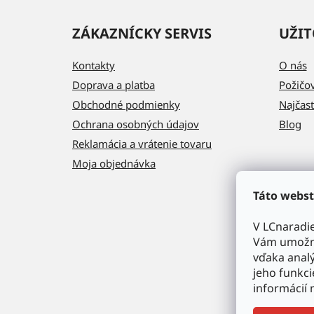
ZÁKAZNÍCKY SERVIS
UŽIT
Kontakty
O nás
Doprava a platba
Požičo
Obchodné podmienky
Najčast
Ochrana osobných údajov
Blog
Reklamácia a vrátenie tovaru
Moja objednávka
Táto webst
V LCnaradi
Vám umožni
vďaka analý
jeho funkci
informácií 