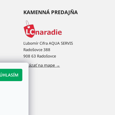
KAMENNÁ PREDAJŇA
Ľubomír Cifra AQUA SERVIS
Radošovce 388
908 63 Radošovce
Ukázať na mape →
ÚHLASÍM