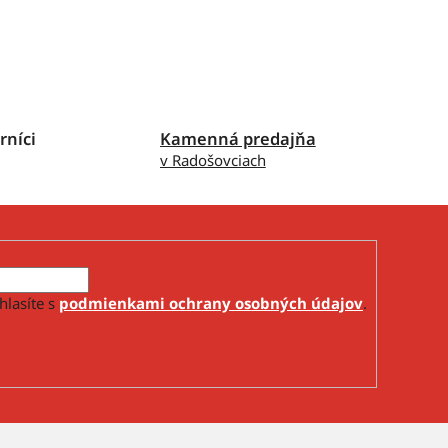
rníci
Kamenná predajňa
v Radošovciach
hlasíte s
podmienkami ochrany osobných údajov
.