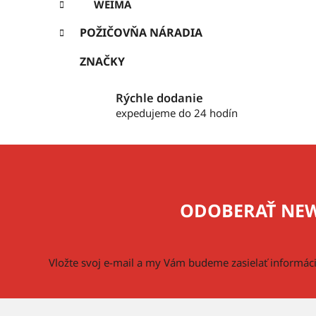
WEIMA
POŽIČOVŇA NÁRADIA
ZNAČKY
Rýchle dodanie
expedujeme do 24 hodín
Z
á
p
ODOBERAŤ NEW
ä
t
i
Vložte svoj e-mail a my Vám budeme zasielať informá
e