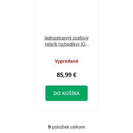
Jednostranný oceľový
rebrík (schodíky) JOR
308 ELKOP
Vypredané
85,99 €
DO KOŠÍKA
9
položiek celkom
O