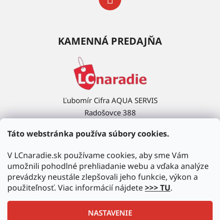
KAMENNÁ PREDAJŇA
Ľubomír Cifra AQUA SERVIS
Radošovce 388
908 63 Radošovce
Táto webstránka používa súbory cookies.
Ukázať na mape →
V LCnaradie.sk používame cookies, aby sme Vám
umožnili pohodlné prehliadanie webu a vďaka analýze
prevádzky neustále zlepšovali jeho funkcie, výkon a
použiteľnosť. Viac informácií nájdete
>>> TU
.
NASTAVENIE