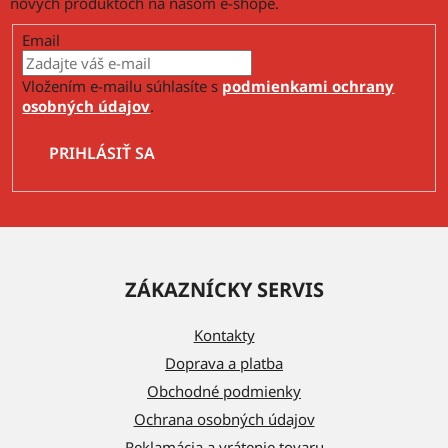
nových produktoch na našom e-shope.
Email
Vložením e-mailu súhlasíte s
podmienkami ochrany
osobných údajov
.
PRIHLÁSIŤ SA
Z
á
ZÁKAZNÍCKY SERVIS
p
ä
Kontakty
t
Doprava a platba
i
Obchodné podmienky
e
Ochrana osobných údajov
Reklamácia a vrátenie tovaru