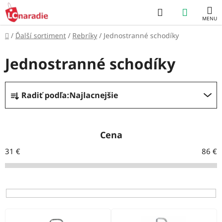
Prejsť
Hľadať
NÁKUP
na
obsah
KOŠÍK
Domov
/
Ďalší sortiment
/
Rebríky
/
Jednostranné schodíky
Jednostranné schodíky
R
Radiť podľa:
Najlacnejšie
a
d
e
Cena
n
31
€
86
€
i
e
p
r
V