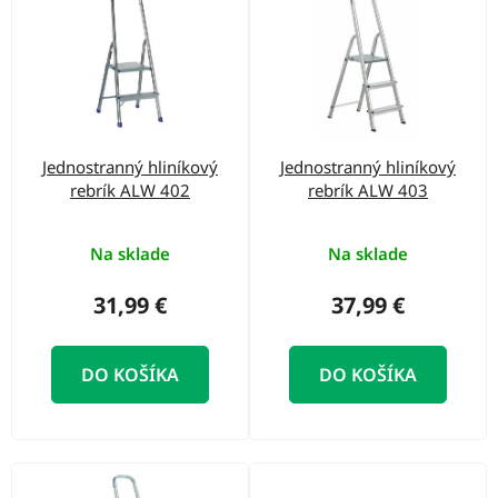
o
ý
d
p
u
i
k
s
t
p
o
Jednostranný hliníkový
Jednostranný hliníkový
r
rebrík ALW 402
rebrík ALW 403
v
o
d
Na sklade
Na sklade
u
31,99 €
37,99 €
k
t
DO KOŠÍKA
DO KOŠÍKA
o
v