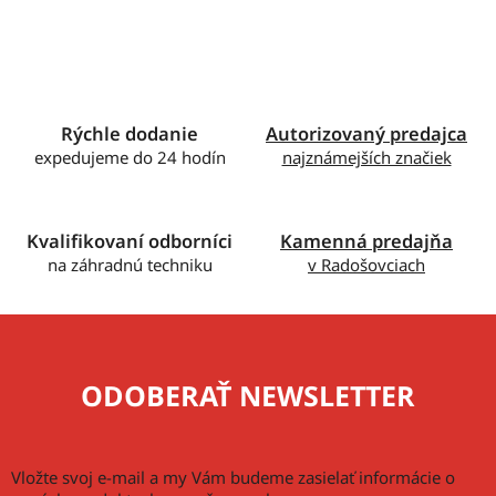
v
l
á
d
a
c
Rýchle dodanie
Autorizovaný predajca
i
expedujeme do 24 hodín
najznámejších značiek
e
p
r
Kvalifikovaní odborníci
Kamenná predajňa
v
na záhradnú techniku
v Radošovciach
k
y
v
ý
p
ODOBERAŤ NEWSLETTER
i
s
u
Vložte svoj e-mail a my Vám budeme zasielať informácie o