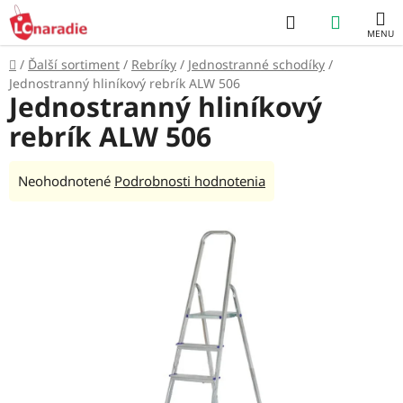
Prejsť
Hľadať
NÁKUP
na
obsah
KOŠÍK
Domov
/
Ďalší sortiment
/
Rebríky
/
Jednostranné schodíky
/
Jednostranný hliníkový rebrík ALW 506
Jednostranný hliníkový
rebrík ALW 506
Priemerné
Neohodnotené
Podrobnosti hodnotenia
hodnotenie
produktu
je
0,0
z
5
hviezdičiek.