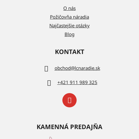
O nás
Požičovňa náradia
Najčastejšie otázky
Blog
KONTAKT
obchod
@
lcnaradie.sk
+421 911 989 325
KAMENNÁ PREDAJŇA