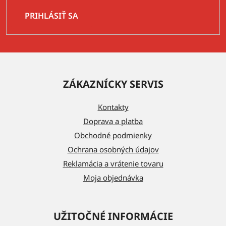
PRIHLÁSIŤ SA
Z
á
ZÁKAZNÍCKY SERVIS
p
ä
Kontakty
t
Doprava a platba
i
Obchodné podmienky
e
Ochrana osobných údajov
Reklamácia a vrátenie tovaru
Moja objednávka
UŽITOČNÉ INFORMÁCIE