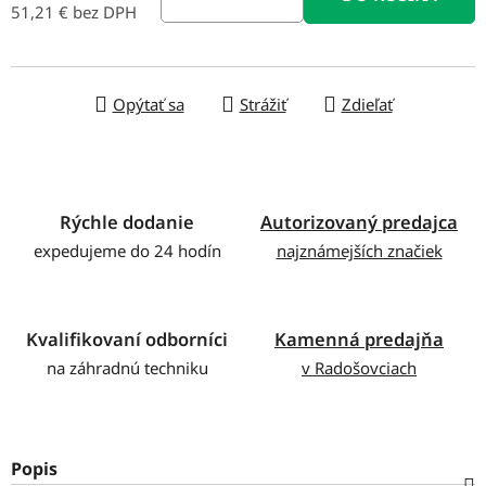
51,21 € bez DPH
Jednotková cena:
Opýtať sa
Strážiť
Zdieľať
Rýchle dodanie
Autorizovaný predajca
expedujeme do 24 hodín
najznámejších značiek
Kvalifikovaní odborníci
Kamenná predajňa
na záhradnú techniku
v Radošovciach
Popis