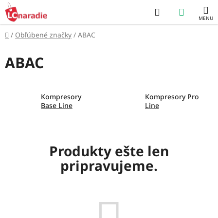
Prejsť
Hľadať
NÁKUP
na
obsah
KOŠÍK
Domov
/
Obľúbené značky
/
ABAC
ABAC
Kompresory
Kompresory Pro
Base Line
Line
Produkty ešte len
pripravujeme.