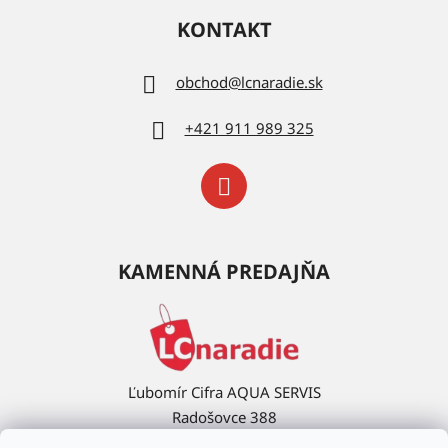
KONTAKT
obchod
@
lcnaradie.sk
+421 911 989 325
KAMENNÁ PREDAJŇA
Ľubomír Cifra AQUA SERVIS
Radošovce 388
908 63 Radošovce