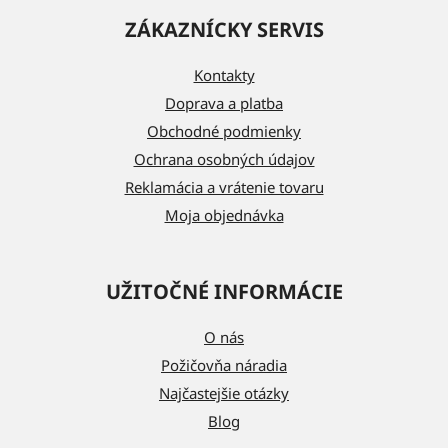
á
ZÁKAZNÍCKY SERVIS
p
ä
Kontakty
t
Doprava a platba
i
Obchodné podmienky
e
Ochrana osobných údajov
Reklamácia a vrátenie tovaru
Moja objednávka
UŽITOČNÉ INFORMÁCIE
O nás
Požičovňa náradia
Najčastejšie otázky
Blog