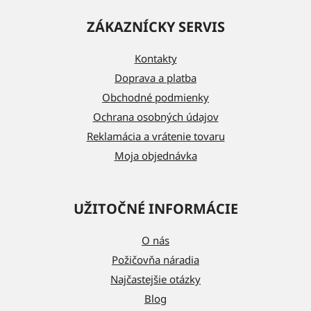
á
ZÁKAZNÍCKY SERVIS
p
ä
Kontakty
t
Doprava a platba
i
Obchodné podmienky
e
Ochrana osobných údajov
Reklamácia a vrátenie tovaru
Moja objednávka
UŽITOČNÉ INFORMÁCIE
O nás
Požičovňa náradia
Najčastejšie otázky
Blog