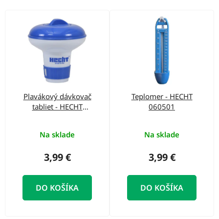
o
d
V
u
ý
k
p
t
i
o
s
v
p
Plavákový dávkovač
Teplomer - HECHT
r
tabliet - HECHT
060501
o
060703
d
Na sklade
Na sklade
u
3,99 €
3,99 €
k
t
DO KOŠÍKA
DO KOŠÍKA
o
v