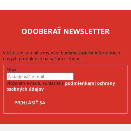
p
i
s
u
ODOBERAŤ NEWSLETTER
Vložte svoj e-mail a my Vám budeme zasielať informácie o
nových produktoch na našom e-shope.
Email
Vložením e-mailu súhlasíte s
podmienkami ochrany
osobných údajov
.
PRIHLÁSIŤ SA
Z