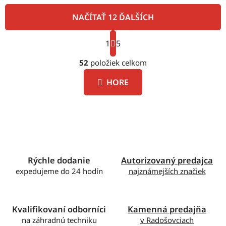
NAČÍTAŤ 12 ĎALŠÍCH
S
1
t
5
O
r
á
52
položiek celkom
v
n
l
k
HORE
á
o
d
v
a
a
c
n
i
i
e
e
p
Rýchle dodanie
Autorizovaný predajca
r
expedujeme do 24 hodín
najznámejších značiek
v
k
y
v
Kvalifikovaní odborníci
Kamenná predajňa
ý
na záhradnú techniku
v Radošovciach