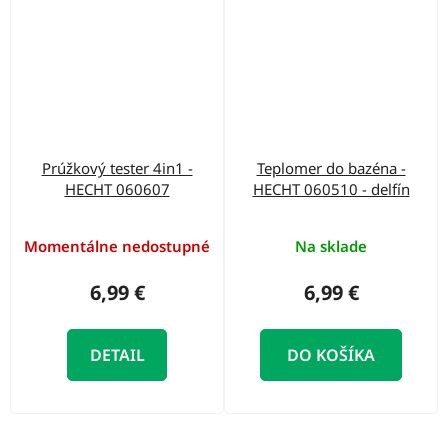
Prúžkový tester 4in1 -
Teplomer do bazéna -
HECHT 060607
HECHT 060510 - delfín
Momentálne nedostupné
Na sklade
6,99 €
6,99 €
DETAIL
DO KOŠÍKA