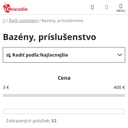
Prejsť
Hľadať
NÁKUP
na
obsah
KOŠÍK
Domov
/
Ďalší sortiment
/
Bazény, príslušenstvo
Bazény, príslušenstvo
R
Radiť podľa:
Najlacnejšie
a
d
e
Cena
n
3
€
400
€
i
e
p
r
Zobrazených položiek:
52