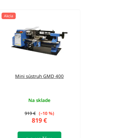
V
Akcia
ý
p
i
s
p
r
o
Mini sústruh GMD 400
d
u
Na sklade
k
t
919 €
(–10 %)
819 €
o
v