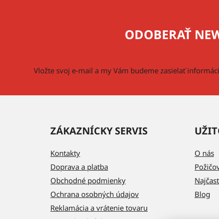
á
p
ODOBERAŤ NEW
ä
t
i
Vložte svoj e-mail a my Vám budeme zasielať informá
e
ZÁKAZNÍCKY SERVIS
UŽIT
Kontakty
O nás
Doprava a platba
Požičo
Obchodné podmienky
Najčast
Ochrana osobných údajov
Blog
Reklamácia a vrátenie tovaru