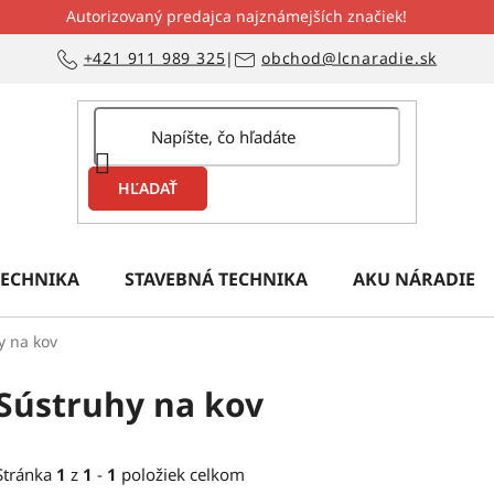
Autorizovaný predajca najznámejších značiek!
+421 911 989 325
|
obchod@lcnaradie.sk
HĽADAŤ
ECHNIKA
STAVEBNÁ TECHNIKA
AKU NÁRADIE
y na kov
Sústruhy na kov
Stránka
1
z
1
-
1
položiek celkom