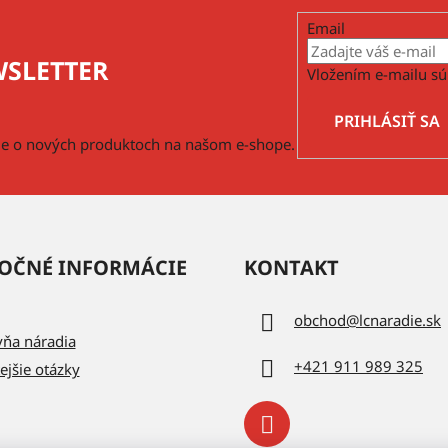
Email
SLETTER
Vložením e-mailu sú
PRIHLÁSIŤ SA
cie o nových produktoch na našom e-shope.
OČNÉ INFORMÁCIE
KONTAKT
obchod
@
lcnaradie.sk
vňa náradia
+421 911 989 325
ejšie otázky