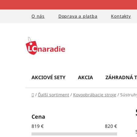
Prejsť
na
obsah
O nás
Doprava a platba
Kontakty
AKCIOVÉ SETY
AKCIA
ZÁHRADNÁ T
Domov
/
Ďalší sortiment
/
Kovoobrábacie stroje
/
Sústruh
B
o
Cena
č
819
€
820
€
n