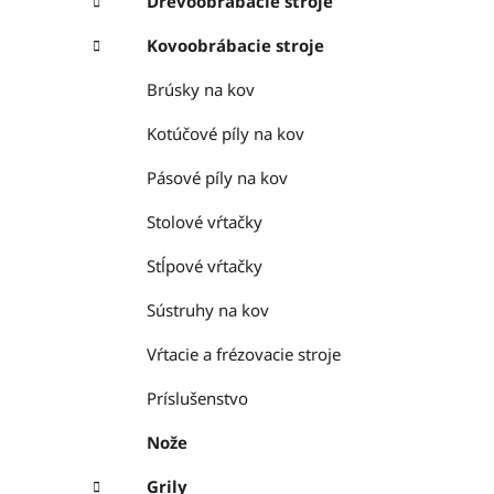
Drevoobrábacie stroje
Kovoobrábacie stroje
Brúsky na kov
Kotúčové píly na kov
Pásové píly na kov
Stolové vŕtačky
Stĺpové vŕtačky
Sústruhy na kov
Vŕtacie a frézovacie stroje
Príslušenstvo
Nože
Grily