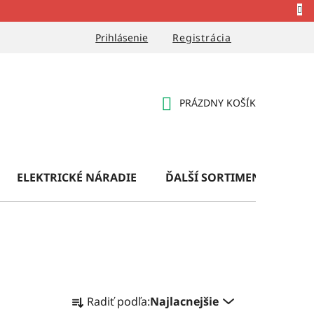
Prihlásenie
Registrácia
PRÁZDNY KOŠÍK
NÁKUPNÝ
KOŠÍK
ELEKTRICKÉ NÁRADIE
ĎALŠÍ SORTIMENT
OB
R
Radiť podľa:
Najlacnejšie
a