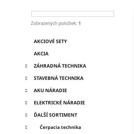
ý
p
a
Zobrazených položiek:
1
n
K
Preskočiť
e
AKCIOVÉ SETY
a
kategórie
l
t
AKCIA
e
g
ZÁHRADNÁ TECHNIKA
ó
r
STAVEBNÁ TECHNIKA
i
e
AKU NÁRADIE
ELEKTRICKÉ NÁRADIE
ĎALŠÍ SORTIMENT
Čerpacia technika