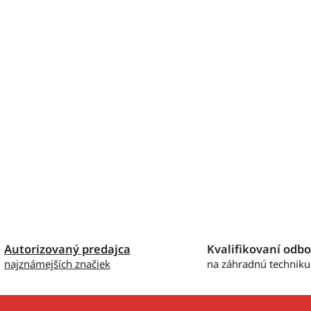
Autorizovaný predajca
Kvalifikovaní odbo
najznámejších značiek
na záhradnú techniku