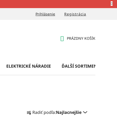
Prihlásenie
Registrácia
PRÁZDNY KOŠÍK
NÁKUPNÝ
KOŠÍK
ELEKTRICKÉ NÁRADIE
ĎALŠÍ SORTIMENT
OB
R
Radiť podľa:
Najlacnejšie
a