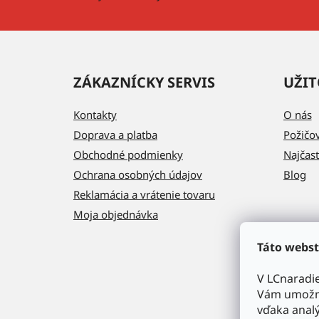
e
ZÁKAZNÍCKY SERVIS
UŽIT
Kontakty
O nás
Doprava a platba
Požičo
Obchodné podmienky
Najčast
Ochrana osobných údajov
Blog
Reklamácia a vrátenie tovaru
Moja objednávka
Táto webst
V LCnaradi
Vám umožni
vďaka analý