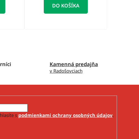
DO KOŠÍKA
rníci
Kamenná predajňa
v Radošovciach
hlasíte s
podmienkami ochrany osobných údajov
.