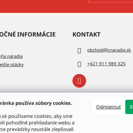
ý
p
i
s
u
OČNÉ INFORMÁCIE
KONTAKT
obchod
@
lcnaradie.sk
vňa náradia
+421 911 989 325
ejšie otázky
ránka používa súbory cookies.
Odmietnuť
S
e.sk používame cookies, aby sme
li pohodlné prehliadanie webu a
ze prevádzky neustále zlepšovali