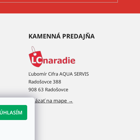
KAMENNÁ PREDAJŇA
Ľubomír Cifra AQUA SERVIS
Radošovce 388
908 63 Radošovce
Ukázať na mape →
ÚHLASÍM