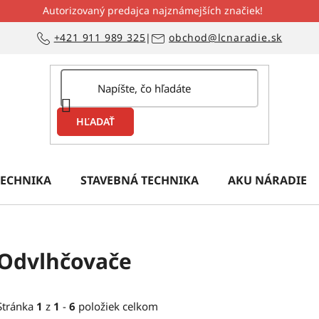
Autorizovaný predajca najznámejších značiek!
+421 911 989 325
|
obchod@lcnaradie.sk
HĽADAŤ
ECHNIKA
STAVEBNÁ TECHNIKA
AKU NÁRADIE
Odvlhčovače
Stránka
1
z
1
-
6
položiek celkom