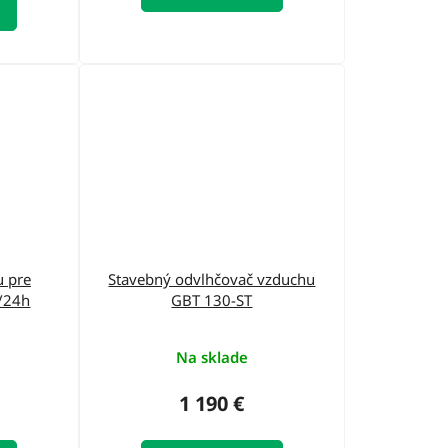
u pre
Stavebný odvlhčovač vzduchu
/24h
GBT 130-ST
Na sklade
1 190 €