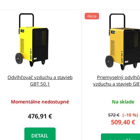
V
Akcia
ý
p
i
s
p
r
o
Odvlhčovač vzduchu a stavieb
Priemyselný odvlhč
GBT 50.1
vzduchu a stavieb GB
d
u
Momentálne nedostupné
Na sklade
k
t
476,91 €
572 €
(–10 %)
509,40 €
o
v
DETAIL