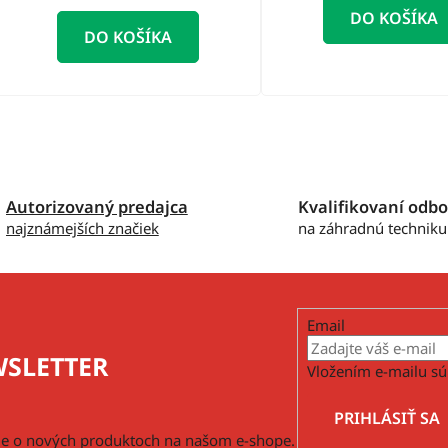
DO KOŠÍKA
DO KOŠÍKA
O
v
l
á
Autorizovaný predajca
Kvalifikovaní odbo
d
najznámejších značiek
na záhradnú techniku
a
c
i
e
p
Email
r
SLETTER
v
Vložením e-mailu sú
k
y
PRIHLÁSIŤ SA
v
cie o nových produktoch na našom e-shope.