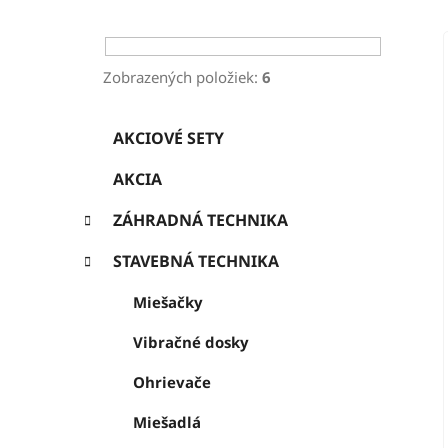
ý
p
a
Zobrazených položiek:
6
n
K
Preskočiť
e
AKCIOVÉ SETY
a
kategórie
l
t
AKCIA
e
g
ZÁHRADNÁ TECHNIKA
ó
r
STAVEBNÁ TECHNIKA
i
e
Miešačky
Vibračné dosky
Ohrievače
Miešadlá