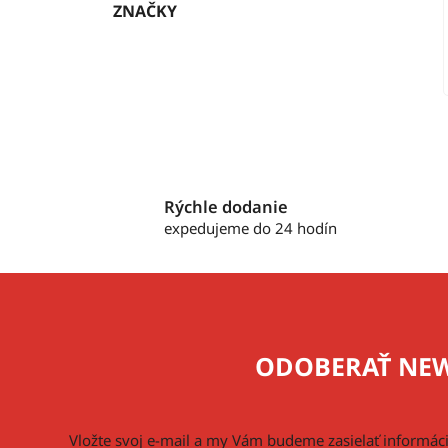
ZNAČKY
Rýchle dodanie
expedujeme do 24 hodín
Z
á
p
ODOBERAŤ NEW
ä
t
i
Vložte svoj e-mail a my Vám budeme zasielať informá