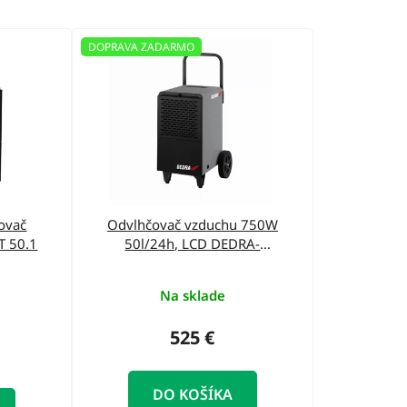
d
e
DOPRAVA ZADARMO
n
i
e
p
r
o
ovač
Odvlhčovač vzduchu 750W
d
T 50.1
50l/24h, LCD DEDRA-
DED9902
u
k
Na sklade
t
525 €
o
v
DO KOŠÍKA