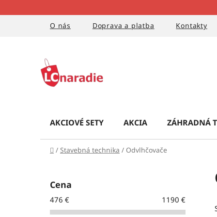
Prejsť
na
obsah
O nás
Doprava a platba
Kontakty
AKCIOVÉ SETY
AKCIA
ZÁHRADNÁ T
Domov
/
Stavebná technika
/
Odvlhčovače
B
o
Cena
č
476
€
1190
€
n