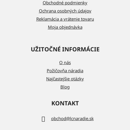
i
Obchodné podmienky
e
Ochrana osobných údajov
Reklamácia a vrátenie tovaru
Moja objednávka
UŽITOČNÉ INFORMÁCIE
O nás
Požičovňa náradia
Najčastejšie otázky
Blog
KONTAKT
obchod
@
lcnaradie.sk