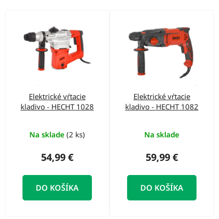
o
d
V
u
ý
k
p
t
i
o
s
v
p
Elektrické vŕtacie
Elektrické vŕtacie
r
kladivo - HECHT 1028
kladivo - HECHT 1082
o
d
Na sklade
(2 ks)
Na sklade
u
54,99 €
59,99 €
k
t
DO KOŠÍKA
DO KOŠÍKA
o
v