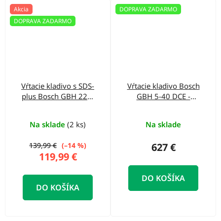
Akcia
DOPRAVA ZADARMO
DOPRAVA ZADARMO
Vŕtacie kladivo s SDS-
Vŕtacie kladivo Bosch
plus Bosch GBH 220,
GBH 5-40 DCE -
kufor - 06112A6020
0611264008
Na sklade
(2 ks)
Na sklade
139,99 €
(–14 %)
627 €
119,99 €
DO KOŠÍKA
DO KOŠÍKA