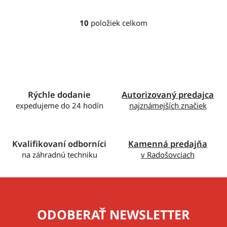
10
položiek celkom
O
v
l
á
d
a
c
Rýchle dodanie
Autorizovaný predajca
i
expedujeme do 24 hodín
najznámejších značiek
e
p
r
Kvalifikovaní odborníci
Kamenná predajňa
v
na záhradnú techniku
v Radošovciach
k
y
v
ý
p
ODOBERAŤ NEWSLETTER
i