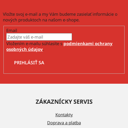
s
u
Vložte svoj e-mail a my Vám budeme zasielať informácie o
nových produktoch na našom e-shope.
Email
Vložením e-mailu súhlasíte s
podmienkami ochrany
osobných údajov
.
PRIHLÁSIŤ SA
Z
á
ZÁKAZNÍCKY SERVIS
p
ä
Kontakty
t
Doprava a platba