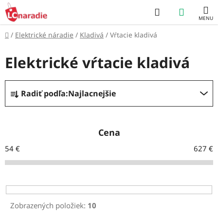
Prejsť
Hľadať
NÁKUP
na
obsah
KOŠÍK
Domov
/
Elektrické náradie
/
Kladivá
/
Vŕtacie kladivá
Elektrické vŕtacie kladivá
R
Radiť podľa:
Najlacnejšie
a
d
e
Cena
n
54
€
627
€
i
e
p
r
Zobrazených položiek:
10