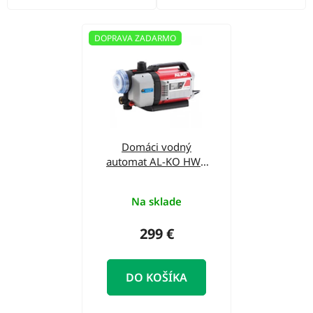
DOPRAVA ZADARMO
Domáci vodný
automat AL-KO HWA
4500 Comfort 113140
Na sklade
299 €
DO KOŠÍKA