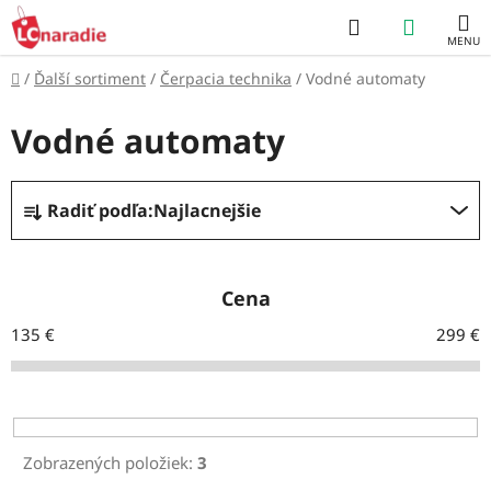
Prejsť
Hľadať
NÁKUP
na
obsah
KOŠÍK
Domov
/
Ďalší sortiment
/
Čerpacia technika
/
Vodné automaty
Vodné automaty
R
Radiť podľa:
Najlacnejšie
a
d
e
Cena
n
135
€
299
€
i
e
p
r
Zobrazených položiek:
3