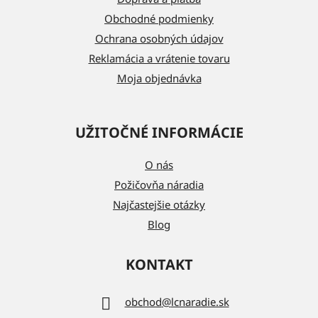
i
Obchodné podmienky
e
Ochrana osobných údajov
Reklamácia a vrátenie tovaru
Moja objednávka
UŽITOČNÉ INFORMÁCIE
O nás
Požičovňa náradia
Najčastejšie otázky
Blog
KONTAKT
obchod
@
lcnaradie.sk