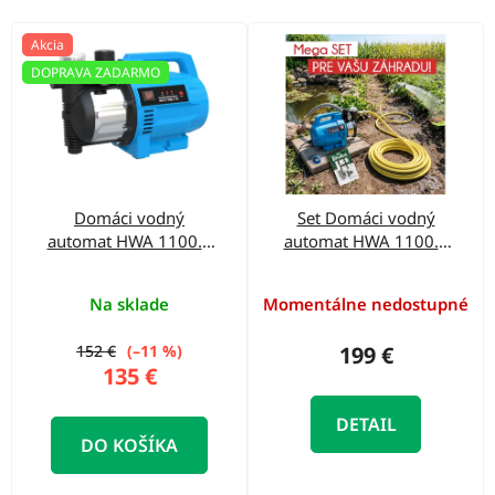
o
d
V
Akcia
u
ý
DOPRAVA ZADARMO
k
p
t
i
o
s
v
p
Domáci vodný
Set Domáci vodný
r
automat HWA 1100.1
automat HWA 1100.1
o
VF
VF + Záhradn hadica
25 m + príslušenstvo
d
Na sklade
Momentálne nedostupné
na zavlažovanie
u
152 €
(–11 %)
199 €
k
135 €
t
DETAIL
o
DO KOŠÍKA
v