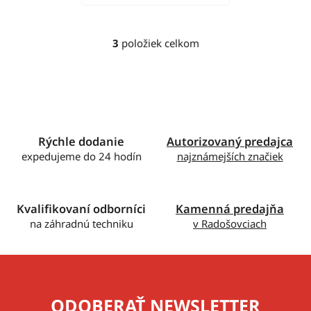
3
položiek celkom
O
v
l
á
d
a
c
Rýchle dodanie
Autorizovaný predajca
i
expedujeme do 24 hodín
najznámejších značiek
e
p
r
Kvalifikovaní odborníci
Kamenná predajňa
v
na záhradnú techniku
v Radošovciach
k
y
v
ý
p
ODOBERAŤ NEWSLETTER
i