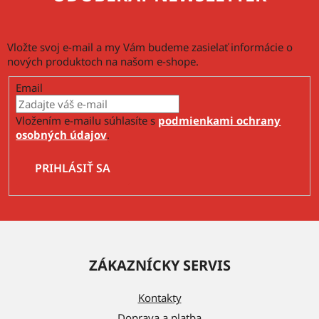
s
u
Vložte svoj e-mail a my Vám budeme zasielať informácie o
nových produktoch na našom e-shope.
Email
Vložením e-mailu súhlasíte s
podmienkami ochrany
osobných údajov
.
PRIHLÁSIŤ SA
Z
á
ZÁKAZNÍCKY SERVIS
p
ä
Kontakty
t
Doprava a platba