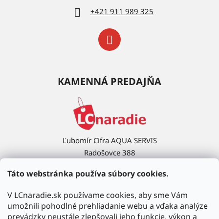
+421 911 989 325
KAMENNÁ PREDAJŇA
Ľubomír Cifra AQUA SERVIS
Radošovce 388
908 63 Radošovce
Táto webstránka používa súbory cookies.
Ukázať na mape →
V LCnaradie.sk používame cookies, aby sme Vám
umožnili pohodlné prehliadanie webu a vďaka analýze
prevádzky neustále zlepšovali jeho funkcie, výkon a